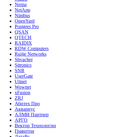
Nerpa
NetApp
Nimbus
OpenYard
Postgres Pro
QSAN
QTECH
RAIDIX
RDW Computers
Ruijie Networks
Shvacher
Sitronics
SNR
UserGate
Utinet
Wownet
xFusion
ZRJ
Абитех Про
Аквариус
АЛМИ Партнер
АРГО
Вектор Технологии
Гравитон
ДатаРу