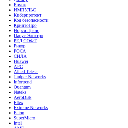
Ермак
ИМПУЛЬС
Киберпротект
Код безопасности
КриптоПро
Норси-Транс
Парус Электро
РЕД СОФТ
Рикор
РОСА
СИЛА
Huawei
APC
Allied Telesis
Juniper Networks
Infortrend
Quantum
Nateks
AeroDisk
Eltex
Extreme Networks
Eaton
SuperMicro
Intel