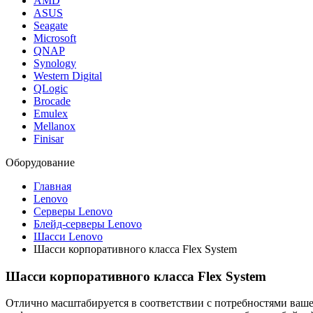
AMD
ASUS
Seagate
Microsoft
QNAP
Synology
Western Digital
QLogic
Brocade
Emulex
Mellanox
Finisar
Оборудование
Главная
Lenovo
Серверы Lenovo
Блейд-серверы Lenovo
Шасси Lenovo
Шасси корпоративного класса Flex System
Шасси корпоративного класса Flex System
Отлично масштабируется в соответствии с потребностями ваш