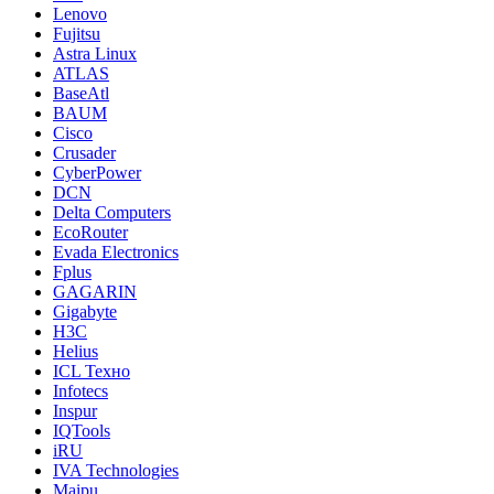
Lenovo
Fujitsu
Astra Linux
ATLAS
BaseAtl
BAUM
Cisco
Crusader
CyberPower
DCN
Delta Computers
EcoRouter
Evada Electronics
Fplus
GAGARIN
Gigabyte
H3C
Helius
ICL Техно
Infotecs
Inspur
IQTools
iRU
IVA Technologies
Maipu