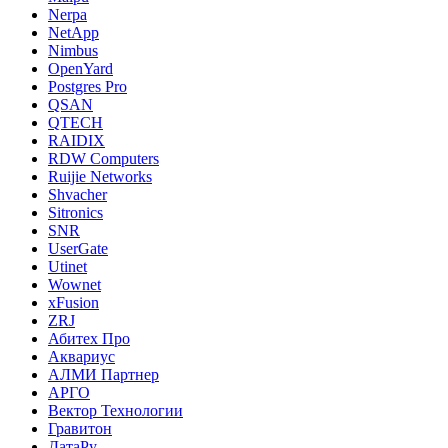
Nerpa
NetApp
Nimbus
OpenYard
Postgres Pro
QSAN
QTECH
RAIDIX
RDW Computers
Ruijie Networks
Shvacher
Sitronics
SNR
UserGate
Utinet
Wownet
xFusion
ZRJ
Абитех Про
Аквариус
АЛМИ Партнер
АРГО
Вектор Технологии
Гравитон
ДатаРу