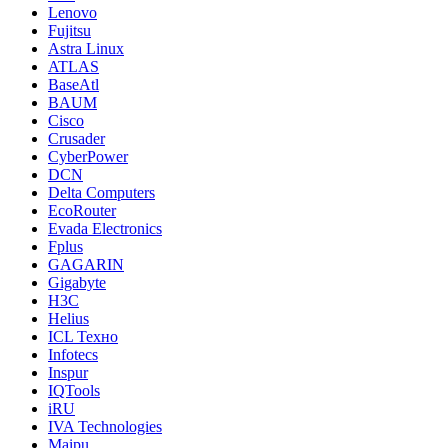
Lenovo
Fujitsu
Astra Linux
ATLAS
BaseAtl
BAUM
Cisco
Crusader
CyberPower
DCN
Delta Computers
EcoRouter
Evada Electronics
Fplus
GAGARIN
Gigabyte
H3C
Helius
ICL Техно
Infotecs
Inspur
IQTools
iRU
IVA Technologies
Maipu