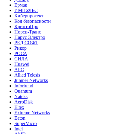
Ермак
ИМПУЛЬС
Киберпротект
Код безопасности
КриптоПро
Норси-Транс
Парус Электро
РЕД СОФТ
Рикор
РОСА
СИЛА
Huawei
APC
Allied Telesis
Juniper Networks
Infortrend
Quantum
Nateks
AeroDisk
Eltex
Extreme Networks
Eaton
SuperMicro
Intel