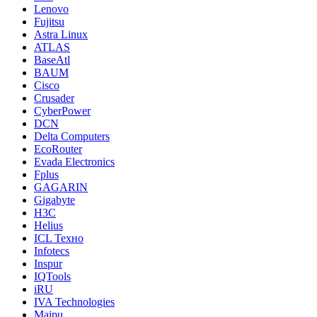
Lenovo
Fujitsu
Astra Linux
ATLAS
BaseAtl
BAUM
Cisco
Crusader
CyberPower
DCN
Delta Computers
EcoRouter
Evada Electronics
Fplus
GAGARIN
Gigabyte
H3C
Helius
ICL Техно
Infotecs
Inspur
IQTools
iRU
IVA Technologies
Maipu