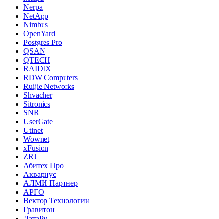
Nerpa
NetApp
Nimbus
OpenYard
Postgres Pro
QSAN
QTECH
RAIDIX
RDW Computers
Ruijie Networks
Shvacher
Sitronics
SNR
UserGate
Utinet
Wownet
xFusion
ZRJ
Абитех Про
Аквариус
АЛМИ Партнер
АРГО
Вектор Технологии
Гравитон
ДатаРу