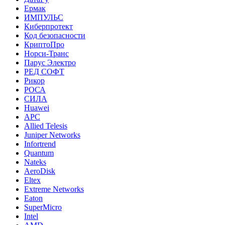
Ермак
ИМПУЛЬС
Киберпротект
Код безопасности
КриптоПро
Норси-Транс
Парус Электро
РЕД СОФТ
Рикор
РОСА
СИЛА
Huawei
APC
Allied Telesis
Juniper Networks
Infortrend
Quantum
Nateks
AeroDisk
Eltex
Extreme Networks
Eaton
SuperMicro
Intel