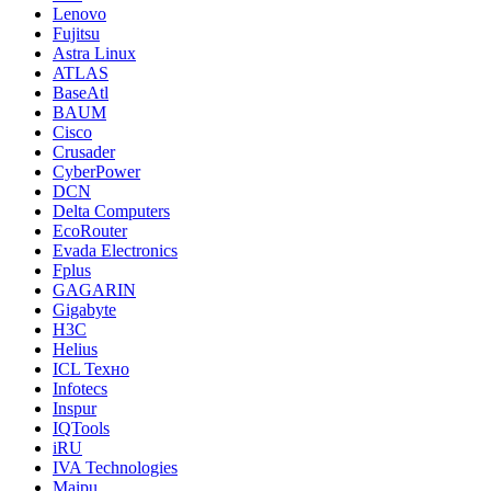
Lenovo
Fujitsu
Astra Linux
ATLAS
BaseAtl
BAUM
Cisco
Crusader
CyberPower
DCN
Delta Computers
EcoRouter
Evada Electronics
Fplus
GAGARIN
Gigabyte
H3C
Helius
ICL Техно
Infotecs
Inspur
IQTools
iRU
IVA Technologies
Maipu