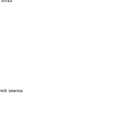
 лотка
ячей замены