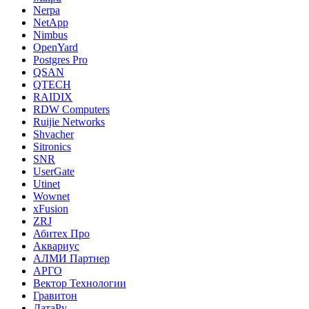
Nerpa
NetApp
Nimbus
OpenYard
Postgres Pro
QSAN
QTECH
RAIDIX
RDW Computers
Ruijie Networks
Shvacher
Sitronics
SNR
UserGate
Utinet
Wownet
xFusion
ZRJ
Абитех Про
Аквариус
АЛМИ Партнер
АРГО
Вектор Технологии
Гравитон
ДатаРу