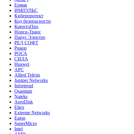
Ермак
ИМПУЛЬС
Киберпротект
Код безопасности
КриптоПро
Норси-Транс
Парус Электро
РЕД СОФТ
Рикор
РОСА
СИЛА
Huawei
APC
Allied Telesis
Juniper Networks
Infortrend
Quantum
Nateks
AeroDisk
Eltex
Extreme Networks
Eaton
SuperMicro
Intel