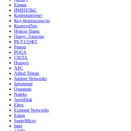
Ермак
ИМПУЛЬС
Киберпротект
Код безопасности
КриптоПро
Норси-Транс
Парус Электро
РЕД СОФТ
Рикор
РОСА
СИЛА
Huawei
APC
Allied Telesis
Juniper Networks
Infortrend
Quantum
Nateks
AeroDisk
Eltex
Extreme Networks
Eaton
SuperMicro
Intel