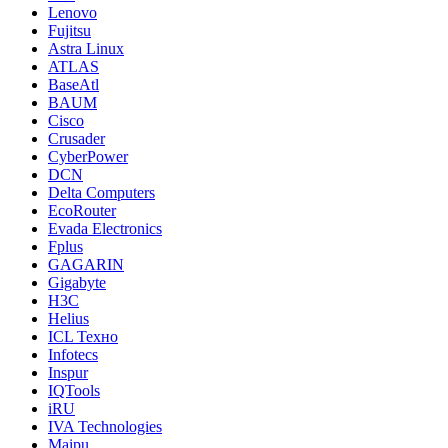
Lenovo
Fujitsu
Astra Linux
ATLAS
BaseAtl
BAUM
Cisco
Crusader
CyberPower
DCN
Delta Computers
EcoRouter
Evada Electronics
Fplus
GAGARIN
Gigabyte
H3C
Helius
ICL Техно
Infotecs
Inspur
IQTools
iRU
IVA Technologies
Maipu