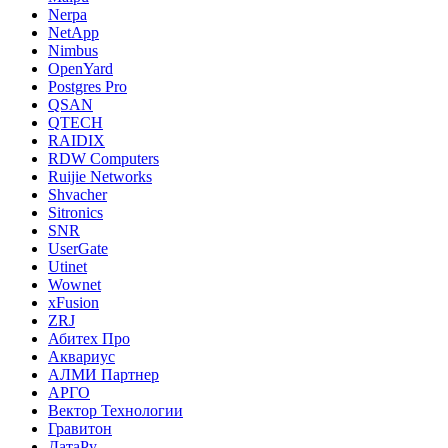
Nerpa
NetApp
Nimbus
OpenYard
Postgres Pro
QSAN
QTECH
RAIDIX
RDW Computers
Ruijie Networks
Shvacher
Sitronics
SNR
UserGate
Utinet
Wownet
xFusion
ZRJ
Абитех Про
Аквариус
АЛМИ Партнер
АРГО
Вектор Технологии
Гравитон
ДатаРу