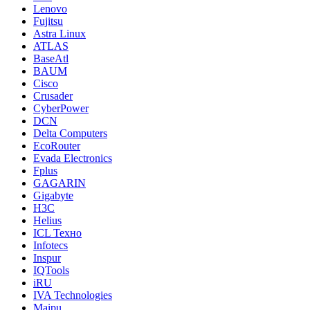
Lenovo
Fujitsu
Astra Linux
ATLAS
BaseAtl
BAUM
Cisco
Crusader
CyberPower
DCN
Delta Computers
EcoRouter
Evada Electronics
Fplus
GAGARIN
Gigabyte
H3C
Helius
ICL Техно
Infotecs
Inspur
IQTools
iRU
IVA Technologies
Maipu