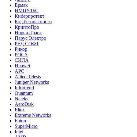
Ермак
ИМПУЛЬС
Киберпротект
Код безопасности
КриптоПро
Норси-Транс
Парус Электро
РЕД СОФТ
Рикор
РОСА
СИЛА
Huawei
APC
Allied Telesis
Juniper Networks
Infortrend
Quantum
Nateks
AeroDisk
Eltex
Extreme Networks
Eaton
SuperMicro
Intel