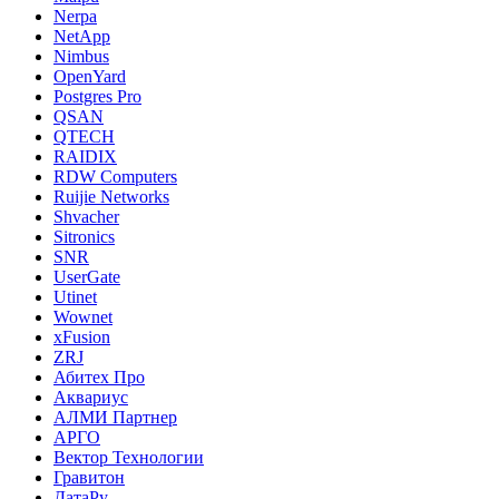
Nerpa
NetApp
Nimbus
OpenYard
Postgres Pro
QSAN
QTECH
RAIDIX
RDW Computers
Ruijie Networks
Shvacher
Sitronics
SNR
UserGate
Utinet
Wownet
xFusion
ZRJ
Абитех Про
Аквариус
АЛМИ Партнер
АРГО
Вектор Технологии
Гравитон
ДатаРу