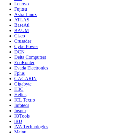
Lenovo
Fujitsu
Astra Linux
ATLAS
BaseAtl
BAUM
Cisco
Crusader
CyberPower
DCN
Delta Computers
EcoRouter
Evada Electronics
Fplus
GAGARIN
Gigabyte
H3C
Helius
ICL Техно
Infotecs
Inspur
IQTools
iRU
IVA Technologies
Maipu