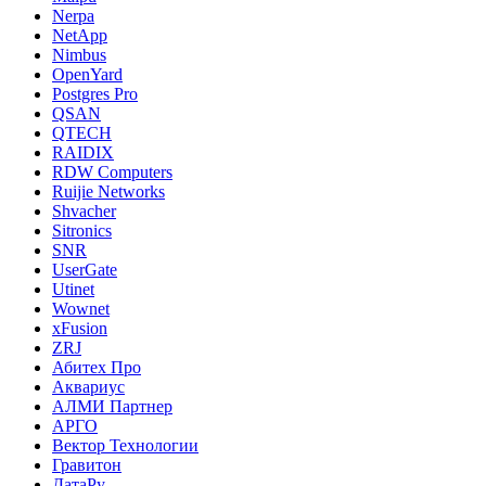
Nerpa
NetApp
Nimbus
OpenYard
Postgres Pro
QSAN
QTECH
RAIDIX
RDW Computers
Ruijie Networks
Shvacher
Sitronics
SNR
UserGate
Utinet
Wownet
xFusion
ZRJ
Абитех Про
Аквариус
АЛМИ Партнер
АРГО
Вектор Технологии
Гравитон
ДатаРу