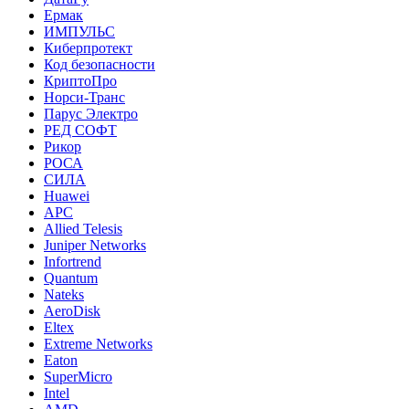
Ермак
ИМПУЛЬС
Киберпротект
Код безопасности
КриптоПро
Норси-Транс
Парус Электро
РЕД СОФТ
Рикор
РОСА
СИЛА
Huawei
APC
Allied Telesis
Juniper Networks
Infortrend
Quantum
Nateks
AeroDisk
Eltex
Extreme Networks
Eaton
SuperMicro
Intel