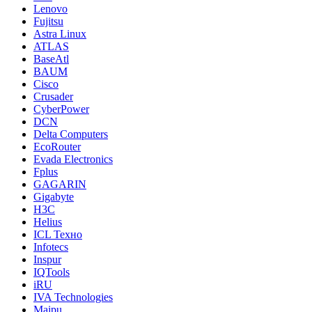
Lenovo
Fujitsu
Astra Linux
ATLAS
BaseAtl
BAUM
Cisco
Crusader
CyberPower
DCN
Delta Computers
EcoRouter
Evada Electronics
Fplus
GAGARIN
Gigabyte
H3C
Helius
ICL Техно
Infotecs
Inspur
IQTools
iRU
IVA Technologies
Maipu