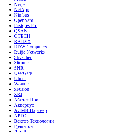
Nerpa
NetApp
Nimbus
OpenYard
Postgres Pro
QSAN
QTECH
RAIDIX
RDW Computers
Ruijie Networks
Shvacher
Sitronics
SNR
UserGate
Utinet
Wownet
xFusion
ZRJ
Абитех Про
Аквариус
АЛМИ Партнер
АРГО
Вектор Технологии
Гравитон
ДатаРу