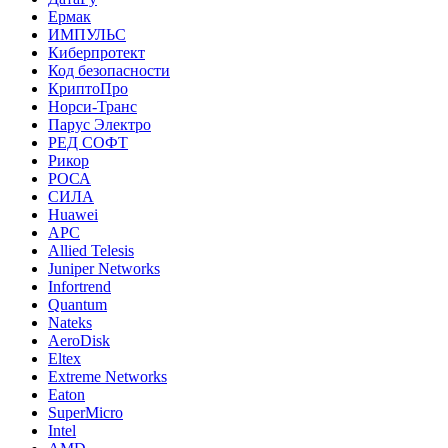
Ермак
ИМПУЛЬС
Киберпротект
Код безопасности
КриптоПро
Норси-Транс
Парус Электро
РЕД СОФТ
Рикор
РОСА
СИЛА
Huawei
APC
Allied Telesis
Juniper Networks
Infortrend
Quantum
Nateks
AeroDisk
Eltex
Extreme Networks
Eaton
SuperMicro
Intel