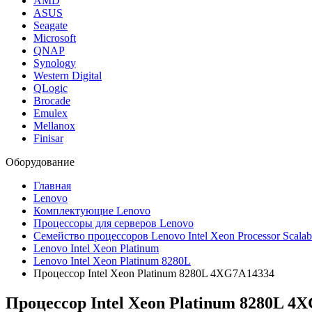
AMD
ASUS
Seagate
Microsoft
QNAP
Synology
Western Digital
QLogic
Brocade
Emulex
Mellanox
Finisar
Оборудование
Главная
Lenovo
Комплектующие Lenovo
Процессоры для серверов Lenovo
Семейство процессоров Lenovo Intel Xeon Processor Scalab
Lenovo Intel Xeon Platinum
Lenovo Intel Xeon Platinum 8280L
Процессор Intel Xeon Platinum 8280L 4XG7A14334
Процессор Intel Xeon Platinum 8280L
4X