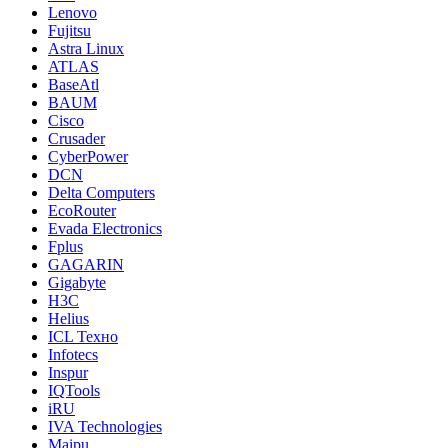
Lenovo
Fujitsu
Astra Linux
ATLAS
BaseAtl
BAUM
Cisco
Crusader
CyberPower
DCN
Delta Computers
EcoRouter
Evada Electronics
Fplus
GAGARIN
Gigabyte
H3C
Helius
ICL Техно
Infotecs
Inspur
IQTools
iRU
IVA Technologies
Maipu