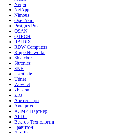
Nerpa
NetApp
Nimbus
OpenYard
Postgres Pro
QSAN
QTECH
RAIDIX
RDW Computers
Ruijie Networks
Shvacher
Sitronics
SNR
UserGate
Utinet
Wownet
xFusion
ZRJ
Абитех Про
Аквариус
АЛМИ Партнер
АРГО
Вектор Технологии
Гравитон
ДатаРу