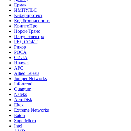
Ермак
ИМПУЛЬС
Киберпротект
Код безопасности
КриптоПро
Норси-Транс
Парус Электро
РЕД СОФТ
Рикор
РОСА
СИЛА
Huawei
APC
Allied Telesis
Juniper Networks
Infortrend
Quantum
Nateks
AeroDisk
Eltex
Extreme Networks
Eaton
SuperMicro
Intel