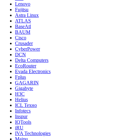
Lenovo
Fujitsu
Astra Linux
ATLAS
BaseAtl
BAUM
Cisco
Crusader
CyberPower
DCN
Delta Computers
EcoRouter
Evada Electronics
Fplus
GAGARIN
Gigabyte
H3C
Helius
ICL Техно
Infotecs
Inspur
IQTools
iRU
IVA Technologies
Maipu