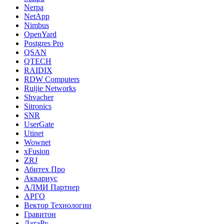
Nerpa
NetApp
Nimbus
OpenYard
Postgres Pro
QSAN
QTECH
RAIDIX
RDW Computers
Ruijie Networks
Shvacher
Sitronics
SNR
UserGate
Utinet
Wownet
xFusion
ZRJ
Абитех Про
Аквариус
АЛМИ Партнер
АРГО
Вектор Технологии
Гравитон
ДатаРу