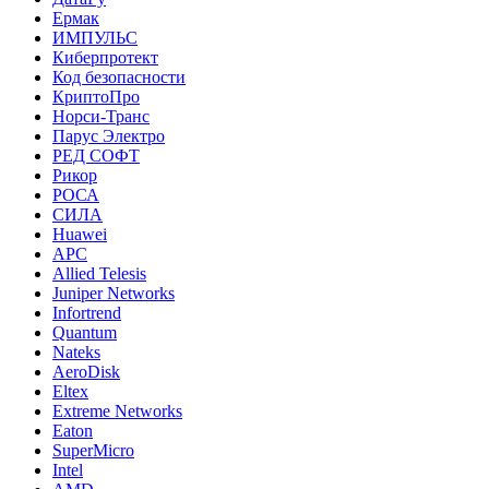
Ермак
ИМПУЛЬС
Киберпротект
Код безопасности
КриптоПро
Норси-Транс
Парус Электро
РЕД СОФТ
Рикор
РОСА
СИЛА
Huawei
APC
Allied Telesis
Juniper Networks
Infortrend
Quantum
Nateks
AeroDisk
Eltex
Extreme Networks
Eaton
SuperMicro
Intel