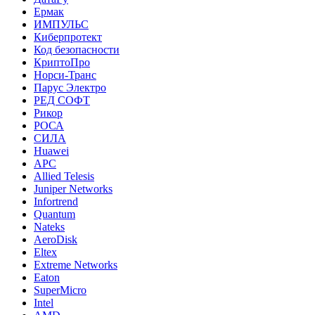
Ермак
ИМПУЛЬС
Киберпротект
Код безопасности
КриптоПро
Норси-Транс
Парус Электро
РЕД СОФТ
Рикор
РОСА
СИЛА
Huawei
APC
Allied Telesis
Juniper Networks
Infortrend
Quantum
Nateks
AeroDisk
Eltex
Extreme Networks
Eaton
SuperMicro
Intel