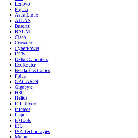
Lenovo
Fujitsu
Astra Linux
ATLAS
BaseAtl
BAUM
Cisco
Crusader
CyberPower
DCN
Delta Computers
EcoRouter
Evada Electronics
Fplus
GAGARIN
Gigabyte
H3C
Helius
ICL Техно
Infotecs
Inspur
IQTools
iRU
IVA Technologies
Maipu