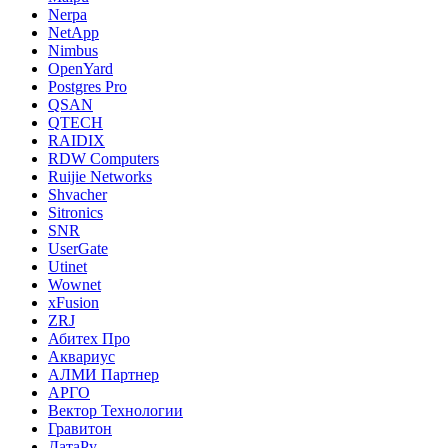
Nerpa
NetApp
Nimbus
OpenYard
Postgres Pro
QSAN
QTECH
RAIDIX
RDW Computers
Ruijie Networks
Shvacher
Sitronics
SNR
UserGate
Utinet
Wownet
xFusion
ZRJ
Абитех Про
Аквариус
АЛМИ Партнер
АРГО
Вектор Технологии
Гравитон
ДатаРу