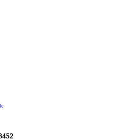
le
3452