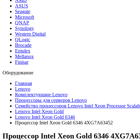
AMD
ASUS
Seagate
Microsoft
QNAP
Synology
Western Digital
QLogic
Brocade
Emulex
Mellanox
Finisar
Оборудование
Главная
Lenovo
Комплектующие Lenovo
Процессоры для серверов Lenovo
Семейство процессоров Lenovo Intel Xeon Processor Scalab
Lenovo Intel Xeon Gold
Lenovo Intel Xeon Gold 6346
Процессор Intel Xeon Gold 6346 4XG7A63452
Процессор Intel Xeon Gold 6346
4XG7A6