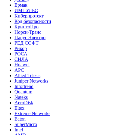
Ермак
ИМПУЛЬС
Киберпротект
Код безопасности
КриптоПро
Норси-Транс
Парус Электро
РЕД СОФТ
Рикор
РОСА
СИЛА
Huawei
APC
Allied Telesis
Juniper Networks
Infortrend
Quantum
Nateks
AeroDisk
Eltex
Extreme Networks
Eaton
SuperMicro
Intel