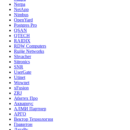
Nerpa
NetApp
Nimbus
OpenYard
Postgres Pro
QSAN
QTECH
RAIDIX
RDW Computers
Ruijie Networks
Shvacher
Sitronics
SNR
UserGate
Utinet
Wownet
xFusion
ZRJ
Абитех Про
Аквариус
АЛМИ Партнер
АРГО
Вектор Технологии
Гравитон
ДатаРу