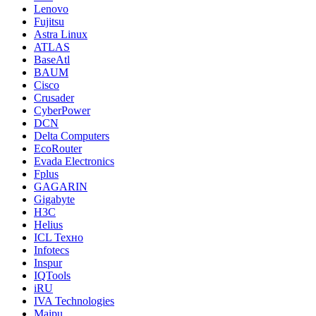
Lenovo
Fujitsu
Astra Linux
ATLAS
BaseAtl
BAUM
Cisco
Crusader
CyberPower
DCN
Delta Computers
EcoRouter
Evada Electronics
Fplus
GAGARIN
Gigabyte
H3C
Helius
ICL Техно
Infotecs
Inspur
IQTools
iRU
IVA Technologies
Maipu