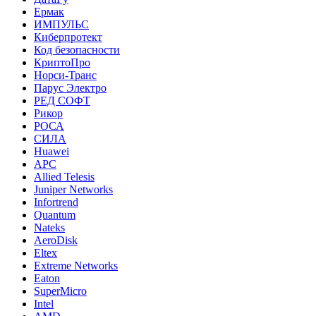
Ермак
ИМПУЛЬС
Киберпротект
Код безопасности
КриптоПро
Норси-Транс
Парус Электро
РЕД СОФТ
Рикор
РОСА
СИЛА
Huawei
APC
Allied Telesis
Juniper Networks
Infortrend
Quantum
Nateks
AeroDisk
Eltex
Extreme Networks
Eaton
SuperMicro
Intel