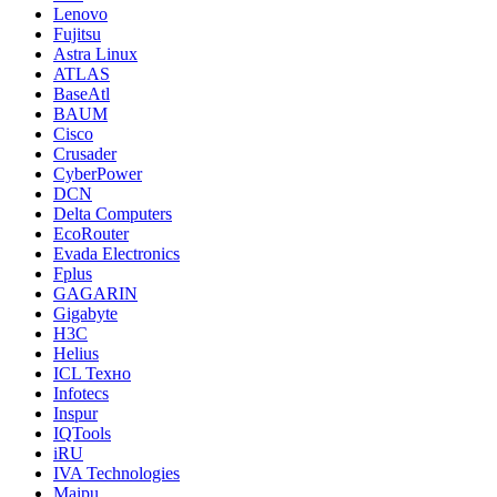
Lenovo
Fujitsu
Astra Linux
ATLAS
BaseAtl
BAUM
Cisco
Crusader
CyberPower
DCN
Delta Computers
EcoRouter
Evada Electronics
Fplus
GAGARIN
Gigabyte
H3C
Helius
ICL Техно
Infotecs
Inspur
IQTools
iRU
IVA Technologies
Maipu