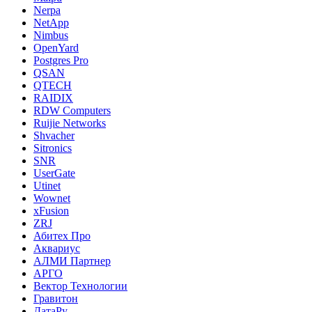
Nerpa
NetApp
Nimbus
OpenYard
Postgres Pro
QSAN
QTECH
RAIDIX
RDW Computers
Ruijie Networks
Shvacher
Sitronics
SNR
UserGate
Utinet
Wownet
xFusion
ZRJ
Абитех Про
Аквариус
АЛМИ Партнер
АРГО
Вектор Технологии
Гравитон
ДатаРу