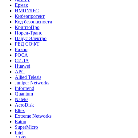
Ермак
ИМПУЛЬС
Киберпротект
Код безопасности
КриптоПро
Норси-Транс
Парус Электро
РЕД СОФТ
Рикор
РОСА
СИЛА
Huawei
APC
Allied Telesis
Juniper Networks
Infortrend
Quantum
Nateks
AeroDisk
Eltex
Extreme Networks
Eaton
SuperMicro
Intel