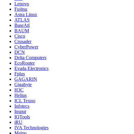
Lenovo
Fujitsu
Astra Linux
ATLAS
BaseAtl
BAUM
Cisco
Crusader
CyberPower
DCN
Delta Computers
EcoRouter
Evada Electronics
Fplus
GAGARIN
Gigabyte
H3C
Helius
ICL Техно
Infotecs
Inspur
IQTools
iRU
IVA Technologies
Maipu