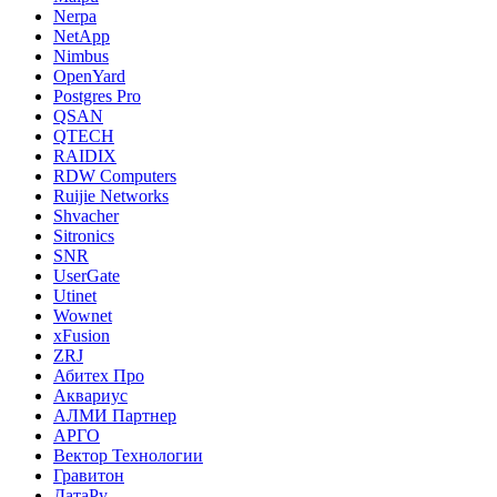
Nerpa
NetApp
Nimbus
OpenYard
Postgres Pro
QSAN
QTECH
RAIDIX
RDW Computers
Ruijie Networks
Shvacher
Sitronics
SNR
UserGate
Utinet
Wownet
xFusion
ZRJ
Абитех Про
Аквариус
АЛМИ Партнер
АРГО
Вектор Технологии
Гравитон
ДатаРу