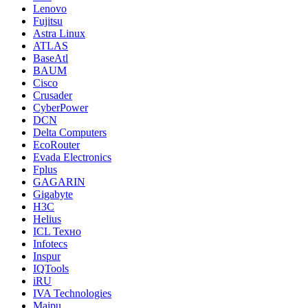
Lenovo
Fujitsu
Astra Linux
ATLAS
BaseAtl
BAUM
Cisco
Crusader
CyberPower
DCN
Delta Computers
EcoRouter
Evada Electronics
Fplus
GAGARIN
Gigabyte
H3C
Helius
ICL Техно
Infotecs
Inspur
IQTools
iRU
IVA Technologies
Maipu