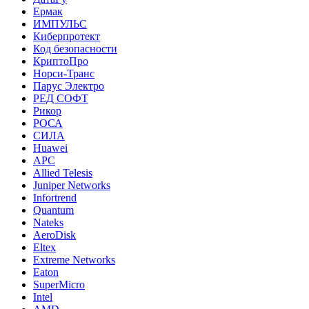
Ермак
ИМПУЛЬС
Киберпротект
Код безопасности
КриптоПро
Норси-Транс
Парус Электро
РЕД СОФТ
Рикор
РОСА
СИЛА
Huawei
APC
Allied Telesis
Juniper Networks
Infortrend
Quantum
Nateks
AeroDisk
Eltex
Extreme Networks
Eaton
SuperMicro
Intel