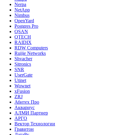
Nerpa
NetApp
Nimbus
OpenYard
Postgres Pro
QSAN
QTECH
RAIDIX
RDW Computers
Ruijie Networks
Shvacher
Sitronics
SNR
UserGate
Utinet
Wownet
xFusion
ZRJ
Абитех Про
Аквариус
АЛМИ Партнер
АРГО
Вектор Технологии
Гравитон
ДатаРу