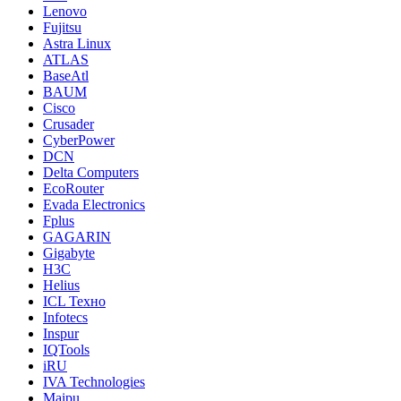
Lenovo
Fujitsu
Astra Linux
ATLAS
BaseAtl
BAUM
Cisco
Crusader
CyberPower
DCN
Delta Computers
EcoRouter
Evada Electronics
Fplus
GAGARIN
Gigabyte
H3C
Helius
ICL Техно
Infotecs
Inspur
IQTools
iRU
IVA Technologies
Maipu