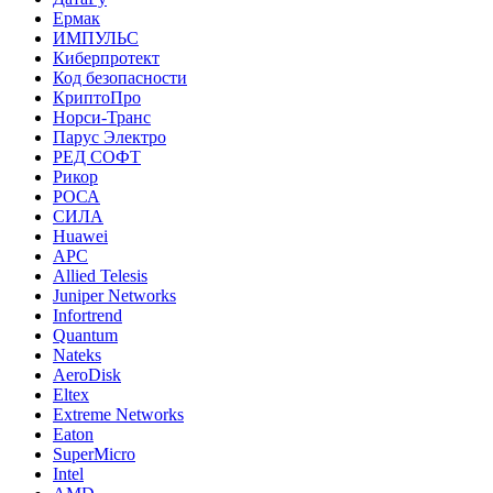
Ермак
ИМПУЛЬС
Киберпротект
Код безопасности
КриптоПро
Норси-Транс
Парус Электро
РЕД СОФТ
Рикор
РОСА
СИЛА
Huawei
APC
Allied Telesis
Juniper Networks
Infortrend
Quantum
Nateks
AeroDisk
Eltex
Extreme Networks
Eaton
SuperMicro
Intel