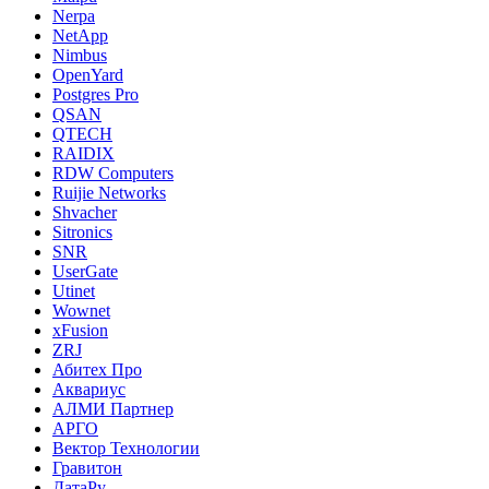
Nerpa
NetApp
Nimbus
OpenYard
Postgres Pro
QSAN
QTECH
RAIDIX
RDW Computers
Ruijie Networks
Shvacher
Sitronics
SNR
UserGate
Utinet
Wownet
xFusion
ZRJ
Абитех Про
Аквариус
АЛМИ Партнер
АРГО
Вектор Технологии
Гравитон
ДатаРу