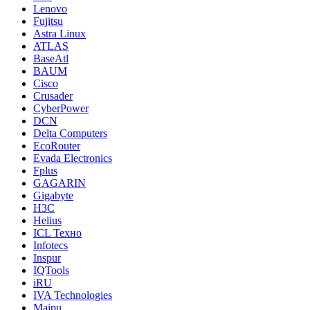
Lenovo
Fujitsu
Astra Linux
ATLAS
BaseAtl
BAUM
Cisco
Crusader
CyberPower
DCN
Delta Computers
EcoRouter
Evada Electronics
Fplus
GAGARIN
Gigabyte
H3C
Helius
ICL Техно
Infotecs
Inspur
IQTools
iRU
IVA Technologies
Maipu