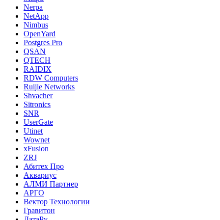
Nerpa
NetApp
Nimbus
OpenYard
Postgres Pro
QSAN
QTECH
RAIDIX
RDW Computers
Ruijie Networks
Shvacher
Sitronics
SNR
UserGate
Utinet
Wownet
xFusion
ZRJ
Абитех Про
Аквариус
АЛМИ Партнер
АРГО
Вектор Технологии
Гравитон
ДатаРу