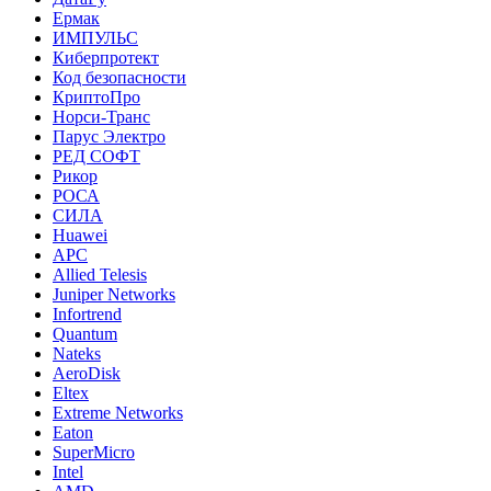
Ермак
ИМПУЛЬС
Киберпротект
Код безопасности
КриптоПро
Норси-Транс
Парус Электро
РЕД СОФТ
Рикор
РОСА
СИЛА
Huawei
APC
Allied Telesis
Juniper Networks
Infortrend
Quantum
Nateks
AeroDisk
Eltex
Extreme Networks
Eaton
SuperMicro
Intel