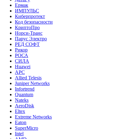
Ермак
ИМПУЛЬС
Киберпротект
Код безопасности
КриптоПро
Норси-Транс
Парус Электро
РЕД СОФТ
Рикор
РОСА
СИЛА
Huawei
APC
Allied Telesis
Juniper Networks
Infortrend
Quantum
Nateks
AeroDisk
Eltex
Extreme Networks
Eaton
SuperMicro
Intel