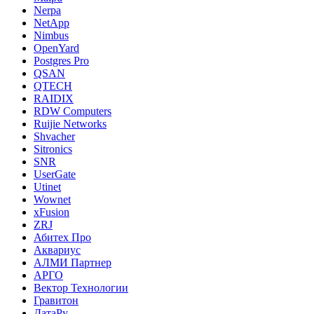
Nerpa
NetApp
Nimbus
OpenYard
Postgres Pro
QSAN
QTECH
RAIDIX
RDW Computers
Ruijie Networks
Shvacher
Sitronics
SNR
UserGate
Utinet
Wownet
xFusion
ZRJ
Абитех Про
Аквариус
АЛМИ Партнер
АРГО
Вектор Технологии
Гравитон
ДатаРу