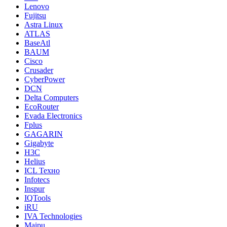
Lenovo
Fujitsu
Astra Linux
ATLAS
BaseAtl
BAUM
Cisco
Crusader
CyberPower
DCN
Delta Computers
EcoRouter
Evada Electronics
Fplus
GAGARIN
Gigabyte
H3C
Helius
ICL Техно
Infotecs
Inspur
IQTools
iRU
IVA Technologies
Maipu