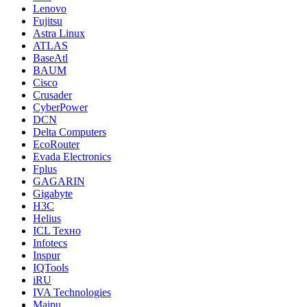
Lenovo
Fujitsu
Astra Linux
ATLAS
BaseAtl
BAUM
Cisco
Crusader
CyberPower
DCN
Delta Computers
EcoRouter
Evada Electronics
Fplus
GAGARIN
Gigabyte
H3C
Helius
ICL Техно
Infotecs
Inspur
IQTools
iRU
IVA Technologies
Maipu