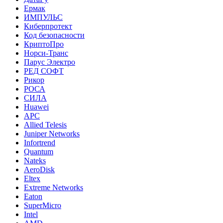
Ермак
ИМПУЛЬС
Киберпротект
Код безопасности
КриптоПро
Норси-Транс
Парус Электро
РЕД СОФТ
Рикор
РОСА
СИЛА
Huawei
APC
Allied Telesis
Juniper Networks
Infortrend
Quantum
Nateks
AeroDisk
Eltex
Extreme Networks
Eaton
SuperMicro
Intel