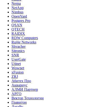
Nerpa
NetApp
Nimbus
OpenYard
Postgres Pro
QSAN
QTECH
RAIDIX
RDW Computers
Ruijie Networks
Shvacher
Sitronics
SNR
UserGate
Utinet
Wownet
xFusion
ZRJ
Абитех Про
Аквариус
АЛМИ Партнер
АРГО
Вектор Технологии
Гравитон
ДатаРу