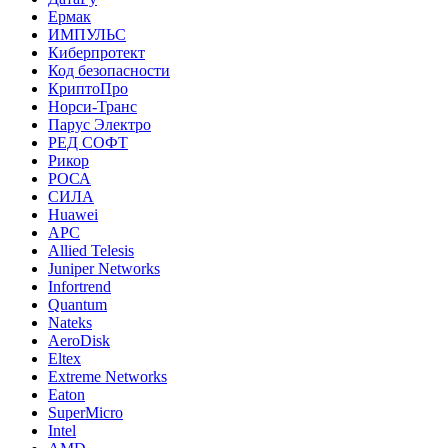
Ермак
ИМПУЛЬС
Киберпротект
Код безопасности
КриптоПро
Норси-Транс
Парус Электро
РЕД СОФТ
Рикор
РОСА
СИЛА
Huawei
APC
Allied Telesis
Juniper Networks
Infortrend
Quantum
Nateks
AeroDisk
Eltex
Extreme Networks
Eaton
SuperMicro
Intel