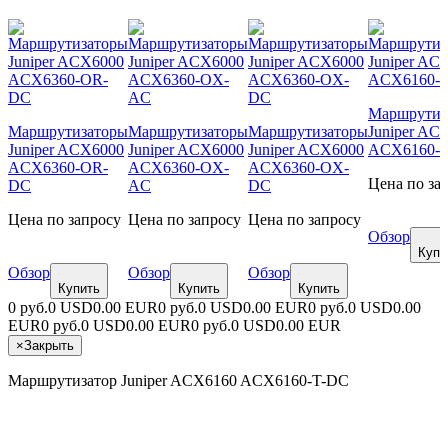
Маршрутиз
Маршрутизаторы
Маршрутизаторы
Маршрутизаторы
Juniper AC
Juniper ACX6000
Juniper ACX6000
Juniper ACX6000
ACX6160-
ACX6360-OR-
ACX6360-OX-
ACX6360-OX-
Цена по за
DC
AC
DC
Цена по запросу
Цена по запросу
Цена по запросу
Обзор
Купи
Обзор
Обзор
Обзор
Купить
Купить
Купить
0 руб.
0 USD
0.00 EUR
0 руб.
0 USD
0.00 EUR
0 руб.
0 USD
0.00
EUR
0 руб.
0 USD
0.00 EUR
0 руб.
0 USD
0.00 EUR
×
Закрыть
Маршрутизатор Juniper ACX6160 ACX6160-T-DC