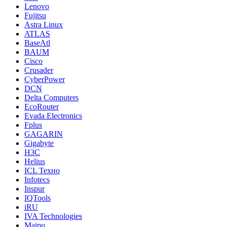
Lenovo
Fujitsu
Astra Linux
ATLAS
BaseAtl
BAUM
Cisco
Crusader
CyberPower
DCN
Delta Computers
EcoRouter
Evada Electronics
Fplus
GAGARIN
Gigabyte
H3C
Helius
ICL Техно
Infotecs
Inspur
IQTools
iRU
IVA Technologies
Maipu