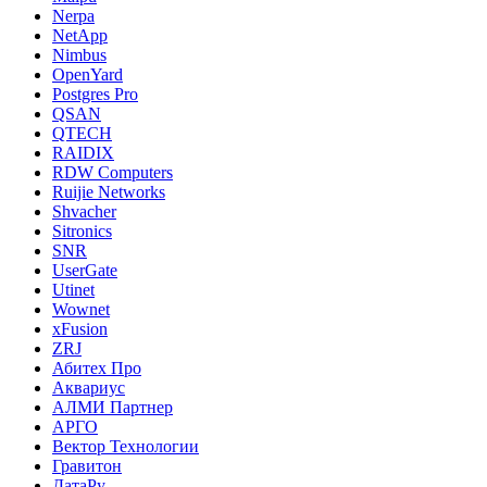
Nerpa
NetApp
Nimbus
OpenYard
Postgres Pro
QSAN
QTECH
RAIDIX
RDW Computers
Ruijie Networks
Shvacher
Sitronics
SNR
UserGate
Utinet
Wownet
xFusion
ZRJ
Абитех Про
Аквариус
АЛМИ Партнер
АРГО
Вектор Технологии
Гравитон
ДатаРу