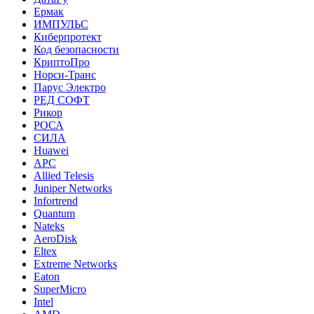
Ермак
ИМПУЛЬС
Киберпротект
Код безопасности
КриптоПро
Норси-Транс
Парус Электро
РЕД СОФТ
Рикор
РОСА
СИЛА
Huawei
APC
Allied Telesis
Juniper Networks
Infortrend
Quantum
Nateks
AeroDisk
Eltex
Extreme Networks
Eaton
SuperMicro
Intel