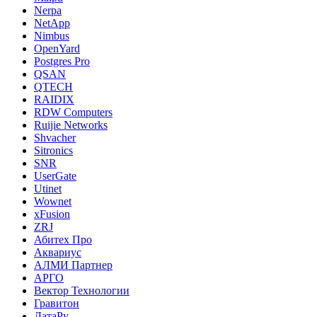
Nerpa
NetApp
Nimbus
OpenYard
Postgres Pro
QSAN
QTECH
RAIDIX
RDW Computers
Ruijie Networks
Shvacher
Sitronics
SNR
UserGate
Utinet
Wownet
xFusion
ZRJ
Абитех Про
Аквариус
АЛМИ Партнер
АРГО
Вектор Технологии
Гравитон
ДатаРу