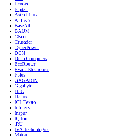
Lenovo
Fujitsu
Astra Linux
ATLAS
BaseAtl
BAUM
Cisco
Crusader
CyberPower
DCN
Delta Computers
EcoRouter
Evada Electronics
Fplus
GAGARIN
Gigabyte
H3C
Helius
ICL Техно
Infotecs
Inspur
IQTools
iRU
IVA Technologies
Maipu