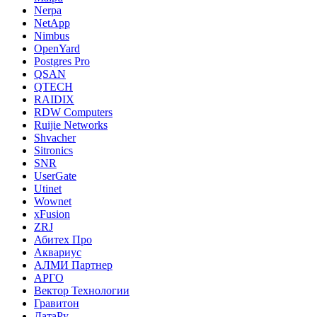
Nerpa
NetApp
Nimbus
OpenYard
Postgres Pro
QSAN
QTECH
RAIDIX
RDW Computers
Ruijie Networks
Shvacher
Sitronics
SNR
UserGate
Utinet
Wownet
xFusion
ZRJ
Абитех Про
Аквариус
АЛМИ Партнер
АРГО
Вектор Технологии
Гравитон
ДатаРу