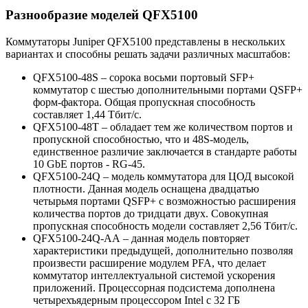
Разнообразие моделей QFX5100
Коммутаторы Juniper QFX5100 представлены в нескольких
вариантах и способны решать задачи различных масштабов:
QFX5100-48S – сорока восьми портовый SFP+
коммутатор с шестью дополнительными портами QSFP+
форм-фактора. Общая пропускная способность
составляет 1,44 Тбит/с.
QFX5100-48Т – обладает тем же количеством портов и
пропускной способностью, что и 48S-модель,
единственное различие заключается в стандарте работы
10 GbE портов - RG-45.
QFX5100-24Q – модель коммутатора для ЦОД высокой
плотности. Данная модель оснащена двадцатью
четырьмя портами QSFP+ с возможностью расширения
количества портов до тридцати двух. Совокупная
пропускная способность модели составляет 2,56 Тбит/с.
QFX5100-24Q-АА – данная модель повторяет
характеристики предыдущей, дополнительно позволяя
произвести расширение модулем PFA, что делает
коммутатор интеллектуальной системой ускорения
приложений. Процессорная подсистема дополнена
четырехъядерным процессором Intel с 32 ГБ