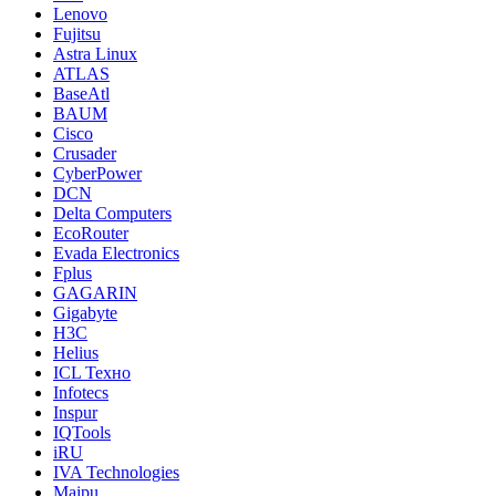
Lenovo
Fujitsu
Astra Linux
ATLAS
BaseAtl
BAUM
Cisco
Crusader
CyberPower
DCN
Delta Computers
EcoRouter
Evada Electronics
Fplus
GAGARIN
Gigabyte
H3C
Helius
ICL Техно
Infotecs
Inspur
IQTools
iRU
IVA Technologies
Maipu