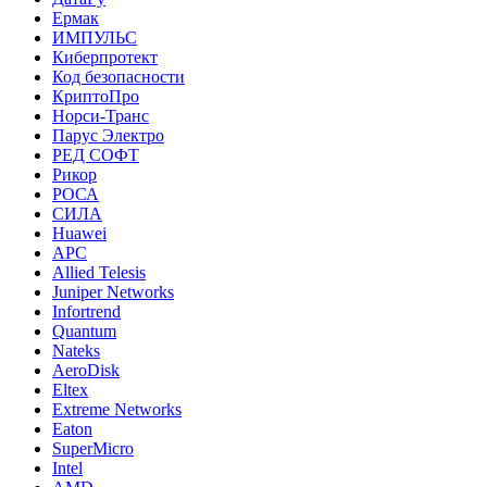
Ермак
ИМПУЛЬС
Киберпротект
Код безопасности
КриптоПро
Норси-Транс
Парус Электро
РЕД СОФТ
Рикор
РОСА
СИЛА
Huawei
APC
Allied Telesis
Juniper Networks
Infortrend
Quantum
Nateks
AeroDisk
Eltex
Extreme Networks
Eaton
SuperMicro
Intel