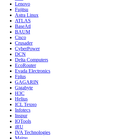
Lenovo
Fujitsu
Astra Linux
ATLAS
BaseAtl
BAUM
Cisco
Crusader
CyberPower
DCN
Delta Computers
EcoRouter
Evada Electronics
Fplus
GAGARIN
Gigabyte
H3C
Helius
ICL Техно
Infotecs
Inspur
IQTools
iRU
IVA Technologies
Maipu