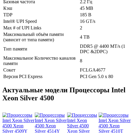
Базовая частота
2.2 Гц
Кэш
45 MB
TDP
185 В
Intel® UPI Speed
16 GT/s
Max # of UPI Links
2
Максимальный объём памяти
4 TB
(зависит от типа памяти)
DDR5 @ 4400 MT/s (1
Тип памяти
DPC &2DPC)
Максимальное Количество каналов
8
памяти
Сокет
FCLGA4677
Версия PCI Express
PCI Gen 5.0 x 80
Актуальные модели Процессоры Intel
Xeon Silver 4500