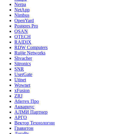
Nerpa
NetApp
Nimbus
OpenYard
Postgres Pro
QSAN
QTECH
RAIDIX
RDW Computers
Ruijie Networks
Shvacher
Sitronics
SNR
UserGate
Utinet
Wownet
xFusion
ZRJ
Абитех Про
Аквариус
АЛМИ Партнер
АРГО
Вектор Технологии
Гравитон
ДатаРу