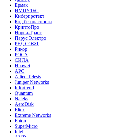
Ермак
ИМПУЛЬС
Киберпротект
Код безопасности
КриптоПро
Норси-Транс
Парус Электро
РЕД СОФТ
Рикор
РОСА
СИЛА
Huawei
APC
Allied Telesis
Juniper Networks
Infortrend
Quantum
Nateks
AeroDisk
Eltex
Extreme Networks
Eaton
SuperMicro
Intel