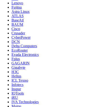
Lenovo
Fujitsu
Astra Linux
ATLAS
BaseAtl
BAUM
Cisco
Crusader
CyberPower
DCN
Delta Computers
EcoRouter
Evada Electronics
Fplus
GAGARIN
Gigabyte
H3C
Helius
ICL Техно
Infotecs
Inspur
IQTools
iRU
IVA Technologies
Maipu