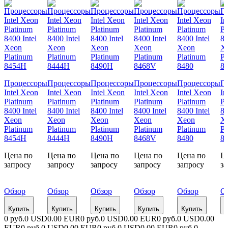
Процессоры
Процессоры
Процессоры
Процессоры
Процессоры
П
Intel Xeon
Intel Xeon
Intel Xeon
Intel Xeon
Intel Xeon
In
Platinum
Platinum
Platinum
Platinum
Platinum
Pl
8400 Intel
8400 Intel
8400 Intel
8400 Intel
8400 Intel
84
Xeon
Xeon
Xeon
Xeon
Xeon
X
Platinum
Platinum
Platinum
Platinum
Platinum
Pl
8454H
8444H
8490H
8468V
8480
8
Цена по
Цена по
Цена по
Цена по
Цена по
Ц
запросу
запросу
запросу
запросу
запросу
з
Обзор
Обзор
Обзор
Обзор
Обзор
О
Купить
Купить
Купить
Купить
Купить
К
0 руб.
0 USD
0.00 EUR
0 руб.
0 USD
0.00 EUR
0 руб.
0 USD
0.00
EUR
0 руб.
0 USD
0.00 EUR
0 руб.
0 USD
0.00 EUR
0 руб.
0