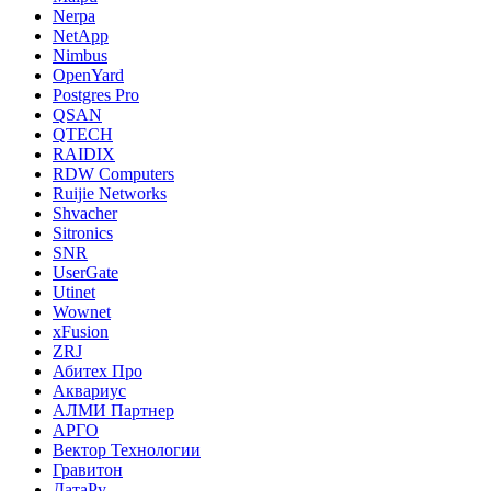
Nerpa
NetApp
Nimbus
OpenYard
Postgres Pro
QSAN
QTECH
RAIDIX
RDW Computers
Ruijie Networks
Shvacher
Sitronics
SNR
UserGate
Utinet
Wownet
xFusion
ZRJ
Абитех Про
Аквариус
АЛМИ Партнер
АРГО
Вектор Технологии
Гравитон
ДатаРу