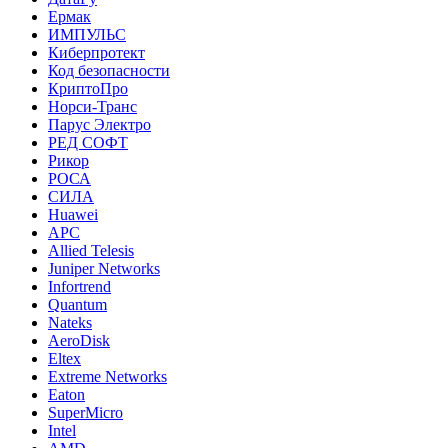
Ермак
ИМПУЛЬС
Киберпротект
Код безопасности
КриптоПро
Норси-Транс
Парус Электро
РЕД СОФТ
Рикор
РОСА
СИЛА
Huawei
APC
Allied Telesis
Juniper Networks
Infortrend
Quantum
Nateks
AeroDisk
Eltex
Extreme Networks
Eaton
SuperMicro
Intel