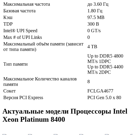
Максимальная частота
до 3.60 Гц
Базовая частота
1.80 Гц
Кэш
97.5 MB
TDP
300 В
Intel® UPI Speed
0 GT/s
Max # of UPI Links
0
Максимальный объём памяти (зависит
4 TB
от типа памяти)
Up to DDR5 4800
MT/s 1DPC
Тип памяти
Up to DDR5 4400
MT/s 2DPC
Максимальное Количество каналов
8
памяти
Сокет
FCLGA4677
Версия PCI Express
PCI Gen 5.0 x 80
Актуальные модели Процессоры Intel
Xeon Platinum 8400