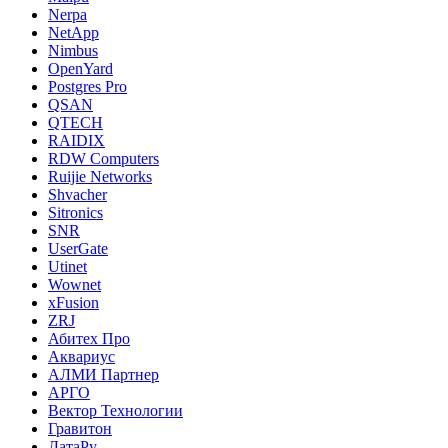
Nerpa
NetApp
Nimbus
OpenYard
Postgres Pro
QSAN
QTECH
RAIDIX
RDW Computers
Ruijie Networks
Shvacher
Sitronics
SNR
UserGate
Utinet
Wownet
xFusion
ZRJ
Абитех Про
Аквариус
АЛМИ Партнер
АРГО
Вектор Технологии
Гравитон
ДатаРу