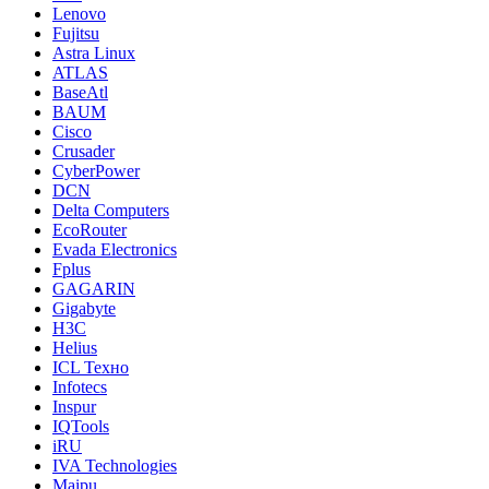
Lenovo
Fujitsu
Astra Linux
ATLAS
BaseAtl
BAUM
Cisco
Crusader
CyberPower
DCN
Delta Computers
EcoRouter
Evada Electronics
Fplus
GAGARIN
Gigabyte
H3C
Helius
ICL Техно
Infotecs
Inspur
IQTools
iRU
IVA Technologies
Maipu