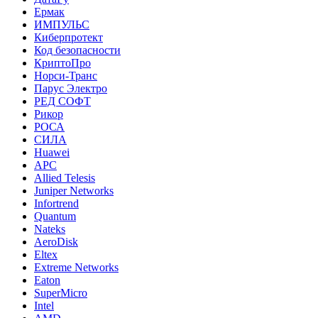
Ермак
ИМПУЛЬС
Киберпротект
Код безопасности
КриптоПро
Норси-Транс
Парус Электро
РЕД СОФТ
Рикор
РОСА
СИЛА
Huawei
APC
Allied Telesis
Juniper Networks
Infortrend
Quantum
Nateks
AeroDisk
Eltex
Extreme Networks
Eaton
SuperMicro
Intel