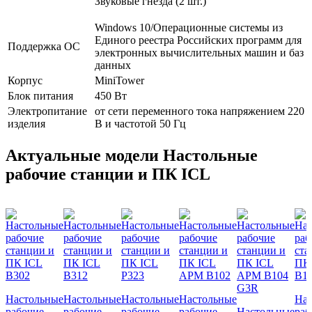
Звуковые гнезда (2 шт.)
Windows 10/Операционные системы из
Единого реестра Российских программ для
Поддержка ОС
электронных вычислительных машин и баз
данных
Корпус
MiniTower
Блок питания
450 Вт
Электропитание
от сети переменного тока напряжением 220
изделия
В и частотой 50 Гц
Актуальные модели Настольные
рабочие станции и ПК ICL
Настольные
Настольные
Настольные
Настольные
Нас
рабочие
рабочие
рабочие
рабочие
Настольные
раб