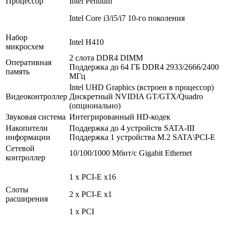
Процессор
Intel Pentium
Intel Core i3/i5/i7 10-го поколения
Набор
Intel H410
микросхем
2 слота DDR4 DIMM
Оперативная
Поддержка до 64 ГБ DDR4 2933/2666/2400
память
МГц
Intel UHD Graphics (встроен в процессор)
Видеоконтроллер
Дискретный NVIDIA GT/GTX/Quadro
(опционально)
Звуковая система
Интегрированный HD-кодек
Накопители
Поддержка до 4 устройств SATA-III
информации
Поддержка 1 устройства M.2 SATA\PCI-E
Сетевой
10/100/1000 Мбит/с Gigabit Ethernet
контроллер
1 x PCI-E x16
Слоты
2 x PCI-E x1
расширения
1 x PCI