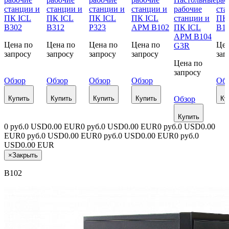
станции и
станции и
станции и
станции и
рабочие
ста
ПК ICL
ПК ICL
ПК ICL
ПК ICL
станции и
ПК
B302
B312
P323
АРМ B102
ПК ICL
B1
АРМ B104
Цена по
Цена по
Цена по
Цена по
Цен
G3R
запросу
запросу
запросу
запросу
зап
Цена по
запросу
Обзор
Обзор
Обзор
Обзор
Об
Купить
Купить
Купить
Купить
Обзор
Ку
Купить
0 руб.
0 USD
0.00 EUR
0 руб.
0 USD
0.00 EUR
0 руб.
0 USD
0.00
EUR
0 руб.
0 USD
0.00 EUR
0 руб.
0 USD
0.00 EUR
0 руб.
0
USD
0.00 EUR
×
Закрыть
B102