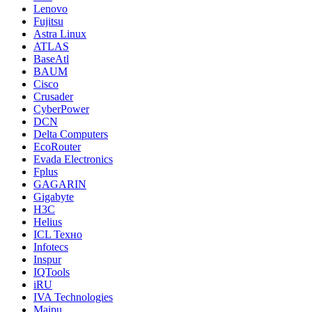
Lenovo
Fujitsu
Astra Linux
ATLAS
BaseAtl
BAUM
Cisco
Crusader
CyberPower
DCN
Delta Computers
EcoRouter
Evada Electronics
Fplus
GAGARIN
Gigabyte
H3C
Helius
ICL Техно
Infotecs
Inspur
IQTools
iRU
IVA Technologies
Maipu