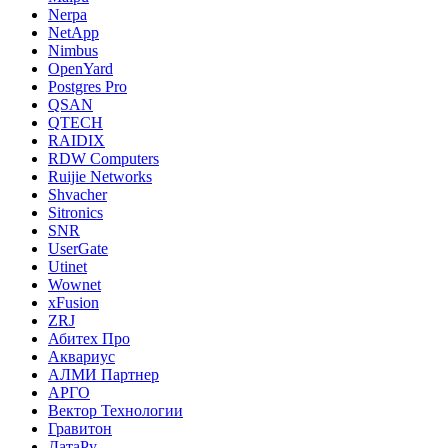
Nerpa
NetApp
Nimbus
OpenYard
Postgres Pro
QSAN
QTECH
RAIDIX
RDW Computers
Ruijie Networks
Shvacher
Sitronics
SNR
UserGate
Utinet
Wownet
xFusion
ZRJ
Абитех Про
Аквариус
АЛМИ Партнер
АРГО
Вектор Технологии
Гравитон
ДатаРу