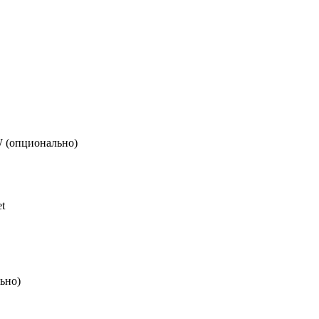
 (опционально)
et
ьно)