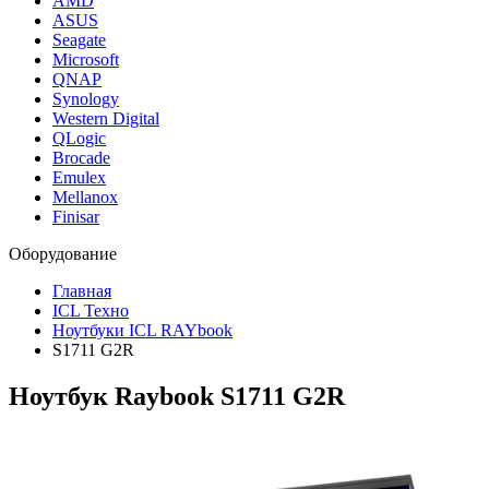
AMD
ASUS
Seagate
Microsoft
QNAP
Synology
Western Digital
QLogic
Brocade
Emulex
Mellanox
Finisar
Оборудование
Главная
ICL Техно
Ноутбуки ICL RAYbook
S1711 G2R
Ноутбук Raybook S1711 G2R