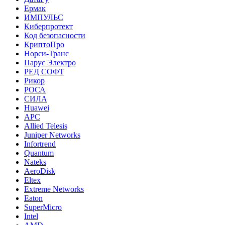
Ермак
ИМПУЛЬС
Киберпротект
Код безопасности
КриптоПро
Норси-Транс
Парус Электро
РЕД СОФТ
Рикор
РОСА
СИЛА
Huawei
APC
Allied Telesis
Juniper Networks
Infortrend
Quantum
Nateks
AeroDisk
Eltex
Extreme Networks
Eaton
SuperMicro
Intel