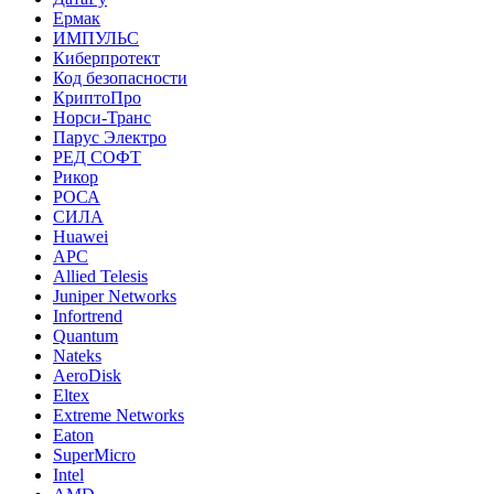
Ермак
ИМПУЛЬС
Киберпротект
Код безопасности
КриптоПро
Норси-Транс
Парус Электро
РЕД СОФТ
Рикор
РОСА
СИЛА
Huawei
APC
Allied Telesis
Juniper Networks
Infortrend
Quantum
Nateks
AeroDisk
Eltex
Extreme Networks
Eaton
SuperMicro
Intel