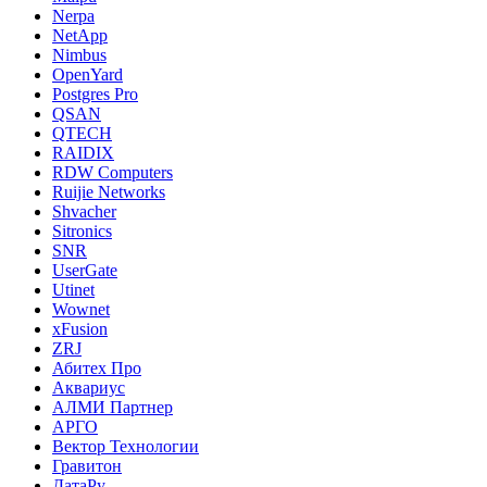
Nerpa
NetApp
Nimbus
OpenYard
Postgres Pro
QSAN
QTECH
RAIDIX
RDW Computers
Ruijie Networks
Shvacher
Sitronics
SNR
UserGate
Utinet
Wownet
xFusion
ZRJ
Абитех Про
Аквариус
АЛМИ Партнер
АРГО
Вектор Технологии
Гравитон
ДатаРу