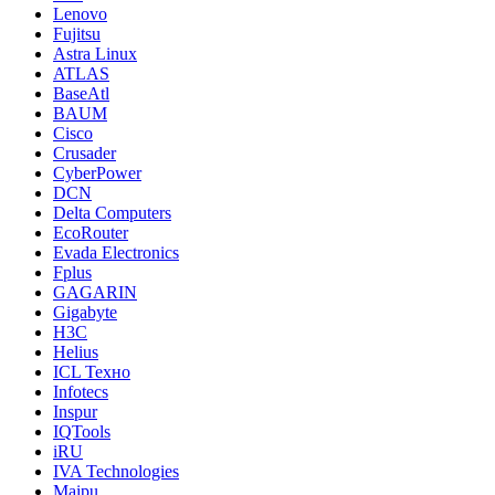
Lenovo
Fujitsu
Astra Linux
ATLAS
BaseAtl
BAUM
Cisco
Crusader
CyberPower
DCN
Delta Computers
EcoRouter
Evada Electronics
Fplus
GAGARIN
Gigabyte
H3C
Helius
ICL Техно
Infotecs
Inspur
IQTools
iRU
IVA Technologies
Maipu