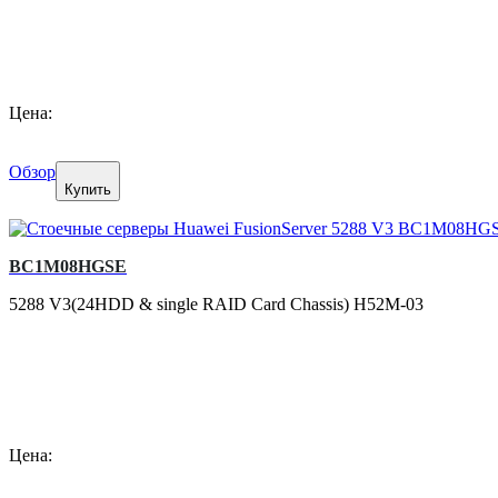
Цена:
Обзор
Купить
BC1M08HGSE
5288 V3(24HDD & single RAID Card Chassis) H52M-03
Цена: