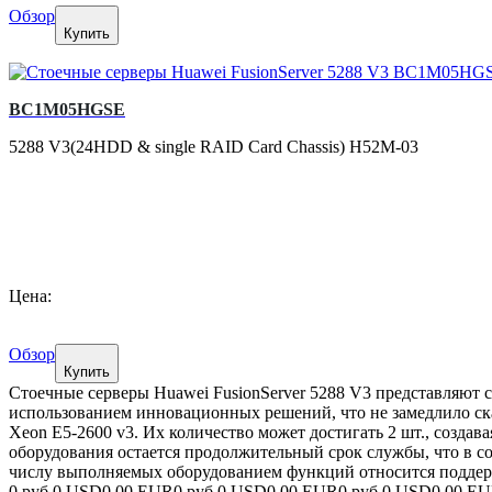
Обзор
Купить
BC1M05HGSE
5288 V3(24HDD & single RAID Card Chassis) H52M-03
Цена:
Обзор
Купить
Стоечные серверы Huawei FusionServer 5288 V3 представляют 
использованием инновационных решений, что не замедлило сказ
Xeon E5-2600 v3. Их количество может достигать 2 шт., созд
оборудования остается продолжительный срок службы, что в с
числу выполняемых оборудованием функций относится поддер
0 руб.
0 USD
0.00 EUR
0 руб.
0 USD
0.00 EUR
0 руб.
0 USD
0.00 E