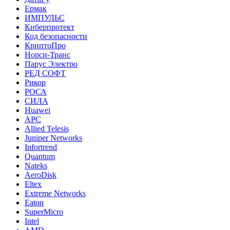
Ермак
ИМПУЛЬС
Киберпротект
Код безопасности
КриптоПро
Норси-Транс
Парус Электро
РЕД СОФТ
Рикор
РОСА
СИЛА
Huawei
APC
Allied Telesis
Juniper Networks
Infortrend
Quantum
Nateks
AeroDisk
Eltex
Extreme Networks
Eaton
SuperMicro
Intel