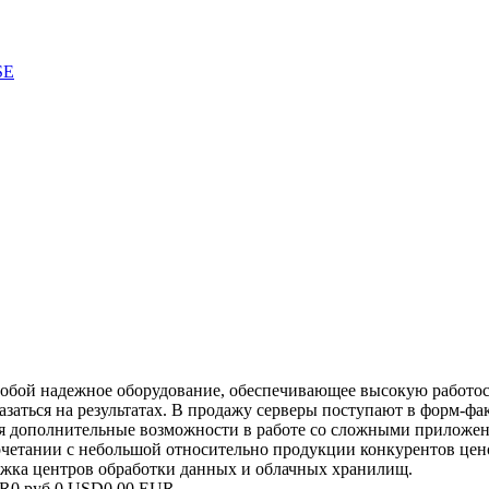
собой надежное оборудование, обеспечивающее высокую работос
аться на результатах. В продажу серверы поступают в форм-фак
авая дополнительные возможности в работе со сложными прилож
очетании с небольшой относительно продукции конкурентов цено
жка центров обработки данных и облачных хранилищ.
UR
0 руб.
0 USD
0.00 EUR