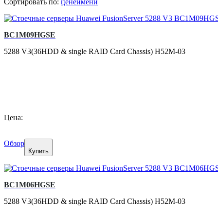
Сортировать по:
цене
имени
BC1M09HGSE
5288 V3(36HDD & single RAID Card Chassis) H52M-03
Цена:
Обзор
Купить
BC1M06HGSE
5288 V3(36HDD & single RAID Card Chassis) H52M-03