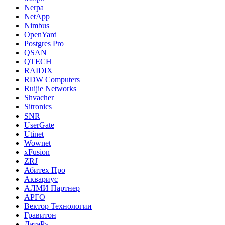
Nerpa
NetApp
Nimbus
OpenYard
Postgres Pro
QSAN
QTECH
RAIDIX
RDW Computers
Ruijie Networks
Shvacher
Sitronics
SNR
UserGate
Utinet
Wownet
xFusion
ZRJ
Абитех Про
Аквариус
АЛМИ Партнер
АРГО
Вектор Технологии
Гравитон
ДатаРу