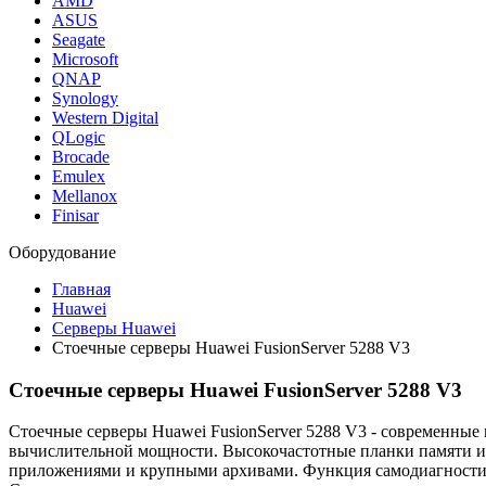
AMD
ASUS
Seagate
Microsoft
QNAP
Synology
Western Digital
QLogic
Brocade
Emulex
Mellanox
Finisar
Оборудование
Главная
Huawei
Серверы Huawei
Стоечные серверы Huawei FusionServer 5288 V3
Стоечные серверы Huawei FusionServer 5288 V3
Стоечные серверы Huawei FusionServer 5288 V3 - современные
вычислительной мощности. Высокочастотные планки памяти и
приложениями и крупными архивами. Функция самодиагностик