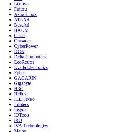
Lenovo
Fujitsu
Astra Linux
ATLAS
BaseAtl
BAUM
Cisco
Crusader
CyberPower
DCN
Delta Computers
EcoRouter
Evada Electronics
Fplus
GAGARIN
Gigabyte
H3C
Helius
ICL Техно
Infotecs
Inspur
IQTools
iRU
IVA Technologies
Maipu