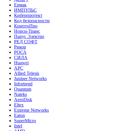
Ермак
ИМПУЛЬС
Киберпротект
Код безопасности
КриптоПро
Норси-Транс
Парус Электро
РЕД СОФТ
Рикор
РОСА
СИЛА
Huawei
APC
Allied Telesis
Juniper Networks
Infortrend
Quantum
Nateks
AeroDisk
Eltex
Extreme Networks
Eaton
SuperMicro
Intel