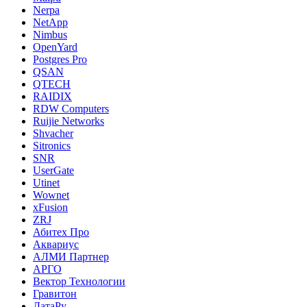
Nerpa
NetApp
Nimbus
OpenYard
Postgres Pro
QSAN
QTECH
RAIDIX
RDW Computers
Ruijie Networks
Shvacher
Sitronics
SNR
UserGate
Utinet
Wownet
xFusion
ZRJ
Абитех Про
Аквариус
АЛМИ Партнер
АРГО
Вектор Технологии
Гравитон
ДатаРу