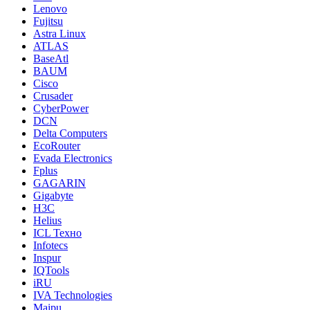
Lenovo
Fujitsu
Astra Linux
ATLAS
BaseAtl
BAUM
Cisco
Crusader
CyberPower
DCN
Delta Computers
EcoRouter
Evada Electronics
Fplus
GAGARIN
Gigabyte
H3C
Helius
ICL Техно
Infotecs
Inspur
IQTools
iRU
IVA Technologies
Maipu