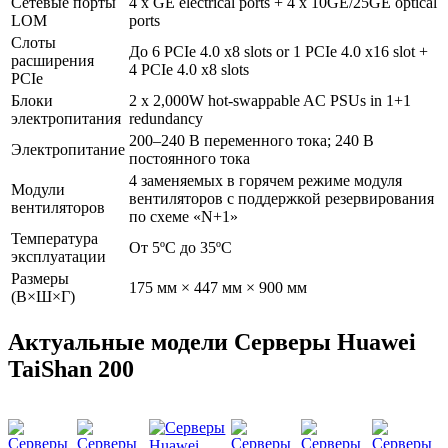
Сетевые порты
4 x GE electrical ports + 4 x 10GE/25GE optical
LOM
ports
Слоты
До 6 PCIe 4.0 x8 slots or 1 PCIe 4.0 x16 slot +
расширения
4 PCIe 4.0 x8 slots
PCIe
Блоки
2 x 2,000W hot-swappable AC PSUs in 1+1
электропитания
redundancy
200–240 В переменного тока; 240 В
Электропитание
постоянного тока
4 заменяемых в горячем режиме модуля
Модули
вентиляторов с поддержкой резервирования
вентиляторов
по схеме «N+1»
Температура
От 5ºC до 35ºC
эксплуатации
Размеры
175 мм × 447 мм × 900 мм
(В×Ш×Г)
Актуальные модели Серверы Huawei
TaiShan 200