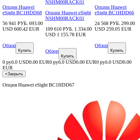
Опции Huawei
Опции Huawei
eSight BC1HDD68
Опции Huawei eSight
eSight BC1HDD66
NSHM00RACK01
56 941 РУБ.
693.00
24 568 РУБ.
299.00
USD
600.42 EUR
109 610 РУБ.
1 334.00
USD
259.05 EUR
USD
1 155.78 EUR
Обзор
Обзор
Купить
Купить
Обзор
Купить
0 руб.
0 USD
0.00 EUR
0 руб.
0 USD
0.00 EUR
0 руб.
0 USD
0.00
EUR
×
Закрыть
Опция Huawei eSight BC1HDD67