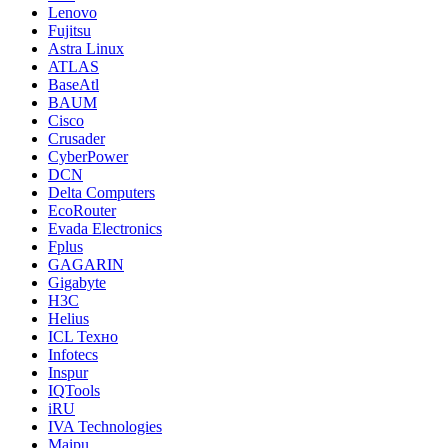
Lenovo
Fujitsu
Astra Linux
ATLAS
BaseAtl
BAUM
Cisco
Crusader
CyberPower
DCN
Delta Computers
EcoRouter
Evada Electronics
Fplus
GAGARIN
Gigabyte
H3C
Helius
ICL Техно
Infotecs
Inspur
IQTools
iRU
IVA Technologies
Maipu