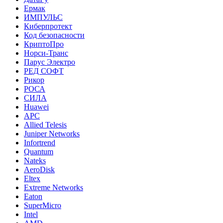
Ермак
ИМПУЛЬС
Киберпротект
Код безопасности
КриптоПро
Норси-Транс
Парус Электро
РЕД СОФТ
Рикор
РОСА
СИЛА
Huawei
APC
Allied Telesis
Juniper Networks
Infortrend
Quantum
Nateks
AeroDisk
Eltex
Extreme Networks
Eaton
SuperMicro
Intel