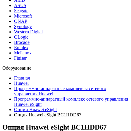
AMD
ASUS
Seagate
Microsoft
QNAP
Synology
Western Digital
QLogic
Brocade
Emulex
Mellanox
Finisar
Оборудование
Главная
Huawei
Программно-аппаратные комплексы сетевого
управления Huawei
Программно-аппаратный комплекс сетевого управления
Huawei eSight
Опции Huawei eSight
Опция Huawei eSight BC1HDD67
Опция Huawei eSight
BC1HDD67