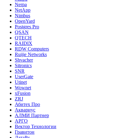
Nerpa
NetApp
Nimbus
OpenYard
Postgres Pro
QSAN
QTECH
RAIDIX
RDW Computers
Ruijie Networks
Shvacher
Sitronics
SNR
UserGate
Utinet
Wownet
xFusion
ZRJ
Абитех Про
Аквариус
АЛМИ Партнер
АРГО
Вектор Технологии
Гравитон
ДатаРу