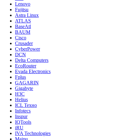
Lenovo
Fujitsu
Astra Linux
ATLAS
BaseAtl
BAUM
Cisco
Crusader
CyberPower
DCN
Delta Computers
EcoRouter
Evada Electronics
Fplus
GAGARIN
Gigabyte
H3C
Helius
ICL Техно
Infotecs
Inspur
IQTools
iRU
IVA Technologies
Maipu