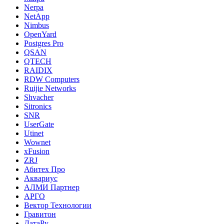
Nerpa
NetApp
Nimbus
OpenYard
Postgres Pro
QSAN
QTECH
RAIDIX
RDW Computers
Ruijie Networks
Shvacher
Sitronics
SNR
UserGate
Utinet
Wownet
xFusion
ZRJ
Абитех Про
Аквариус
АЛМИ Партнер
АРГО
Вектор Технологии
Гравитон
ДатаРу