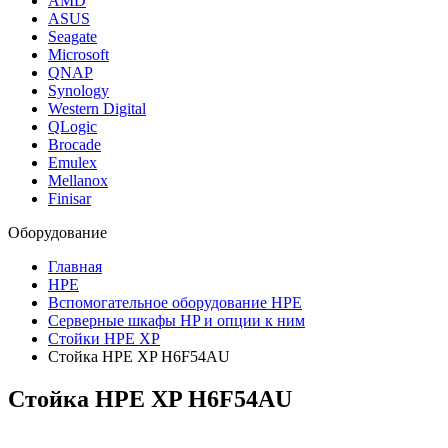
AMD
ASUS
Seagate
Microsoft
QNAP
Synology
Western Digital
QLogic
Brocade
Emulex
Mellanox
Finisar
Оборудование
Главная
HPE
Вспомогательное оборудование HPE
Серверные шкафы HP и опции к ним
Стойки HPE XP
Стойка HPE XP H6F54AU
Стойка HPE XP
H6F54AU