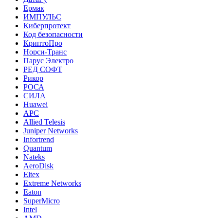
Ермак
ИМПУЛЬС
Киберпротект
Код безопасности
КриптоПро
Норси-Транс
Парус Электро
РЕД СОФТ
Рикор
РОСА
СИЛА
Huawei
APC
Allied Telesis
Juniper Networks
Infortrend
Quantum
Nateks
AeroDisk
Eltex
Extreme Networks
Eaton
SuperMicro
Intel