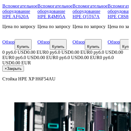
Вспомогательное
Вспомогательное
Вспомогательное
Вспомогате
оборудование
оборудование
оборудование
оборудован
HPE AF620A
HPE R4M95A
HPE Q5T67A
HPE C8S8
Цена по запросу
Цена по запросу
Цена по запросу
Цена по за
Обзор
Обзор
Обзор
Обзор
Купить
Купить
Купить
Купи
0 руб.
0 USD
0.00 EUR
0 руб.
0 USD
0.00 EUR
0 руб.
0 USD
0.00
EUR
0 руб.
0 USD
0.00 EUR
0 руб.
0 USD
0.00 EUR
0 руб.
0
USD
0.00 EUR
×
Закрыть
Стойка HPE XP H6F54AU