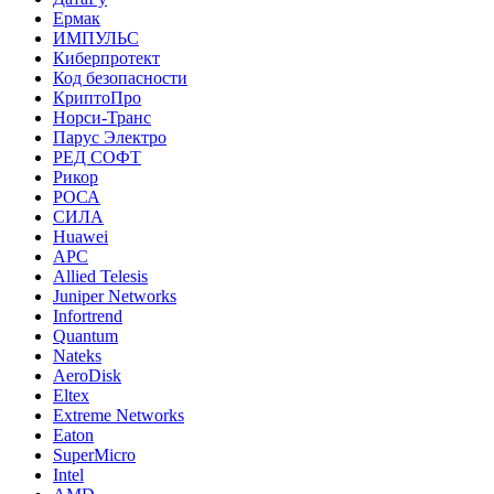
Ермак
ИМПУЛЬС
Киберпротект
Код безопасности
КриптоПро
Норси-Транс
Парус Электро
РЕД СОФТ
Рикор
РОСА
СИЛА
Huawei
APC
Allied Telesis
Juniper Networks
Infortrend
Quantum
Nateks
AeroDisk
Eltex
Extreme Networks
Eaton
SuperMicro
Intel