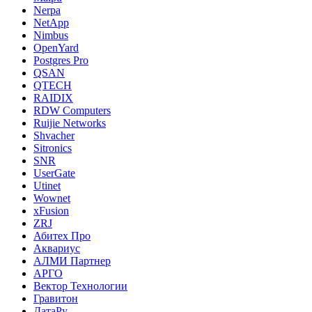
Nerpa
NetApp
Nimbus
OpenYard
Postgres Pro
QSAN
QTECH
RAIDIX
RDW Computers
Ruijie Networks
Shvacher
Sitronics
SNR
UserGate
Utinet
Wownet
xFusion
ZRJ
Абитех Про
Аквариус
АЛМИ Партнер
АРГО
Вектор Технологии
Гравитон
ДатаРу