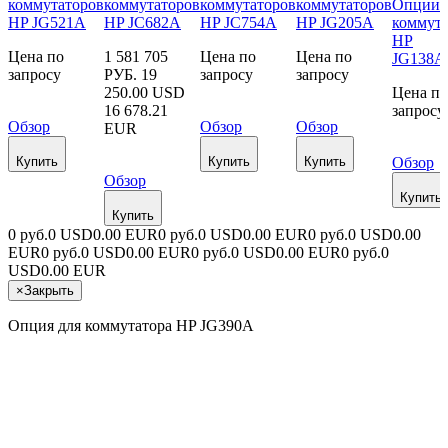
коммутаторов
коммутаторов
коммутаторов
коммутаторов
Опции 
HP JG521A
HP JC682A
HP JC754A
HP JG205A
коммута
HP
Цена по
1 581 705
Цена по
Цена по
JG138
запросу
РУБ.
19
запросу
запросу
250.00 USD
Цена по
16 678.21
запросу
Обзор
Обзор
Обзор
EUR
Купить
Купить
Купить
Обзор
Обзор
Купить
Купить
0 руб.
0 USD
0.00 EUR
0 руб.
0 USD
0.00 EUR
0 руб.
0 USD
0.00
EUR
0 руб.
0 USD
0.00 EUR
0 руб.
0 USD
0.00 EUR
0 руб.
0
USD
0.00 EUR
×
Закрыть
Опция для коммутатора HP JG390A