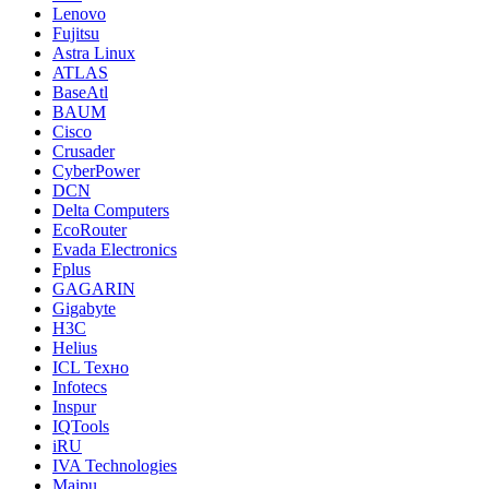
Lenovo
Fujitsu
Astra Linux
ATLAS
BaseAtl
BAUM
Cisco
Crusader
CyberPower
DCN
Delta Computers
EcoRouter
Evada Electronics
Fplus
GAGARIN
Gigabyte
H3C
Helius
ICL Техно
Infotecs
Inspur
IQTools
iRU
IVA Technologies
Maipu