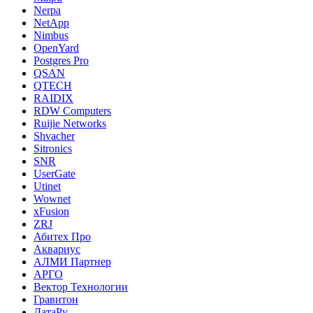
Nerpa
NetApp
Nimbus
OpenYard
Postgres Pro
QSAN
QTECH
RAIDIX
RDW Computers
Ruijie Networks
Shvacher
Sitronics
SNR
UserGate
Utinet
Wownet
xFusion
ZRJ
Абитех Про
Аквариус
АЛМИ Партнер
АРГО
Вектор Технологии
Гравитон
ДатаРу