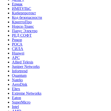
Ермак
ИМПУЛЬС
Киберпротект
Код безопасности
КриптоПро
Норси-Транс
Парус Электро
РЕД СОФТ
Рикор
РОСА
СИЛА
Huawei
APC
Allied Telesis
Juniper Networks
Infortrend
Quantum
Nateks
AeroDisk
Eltex
Extreme Networks
Eaton
SuperMicro
Intel