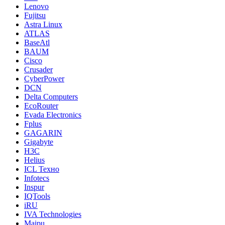
Lenovo
Fujitsu
Astra Linux
ATLAS
BaseAtl
BAUM
Cisco
Crusader
CyberPower
DCN
Delta Computers
EcoRouter
Evada Electronics
Fplus
GAGARIN
Gigabyte
H3C
Helius
ICL Техно
Infotecs
Inspur
IQTools
iRU
IVA Technologies
Maipu