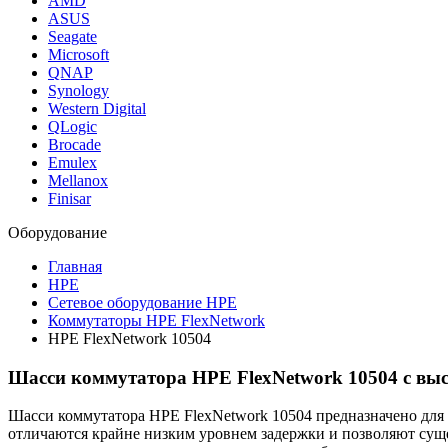
AMD
ASUS
Seagate
Microsoft
QNAP
Synology
Western Digital
QLogic
Brocade
Emulex
Mellanox
Finisar
Оборудование
Главная
HPE
Сетевое оборудование HPE
Коммутаторы HPE FlexNetwork
HPE FlexNetwork 10504
Шасси коммутатора HPE FlexNetwork 10504 с вы
Шасси коммутатора HPE FlexNetwork 10504 предназначено для
отличаются крайне низким уровнем задержки и позволяют суще