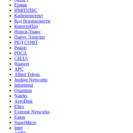
Ермак
ИМПУЛЬС
Киберпротект
Код безопасности
КриптоПро
Норси-Транс
Парус Электро
РЕД СОФТ
Рикор
РОСА
СИЛА
Huawei
APC
Allied Telesis
Juniper Networks
Infortrend
Quantum
Nateks
AeroDisk
Eltex
Extreme Networks
Eaton
SuperMicro
Intel