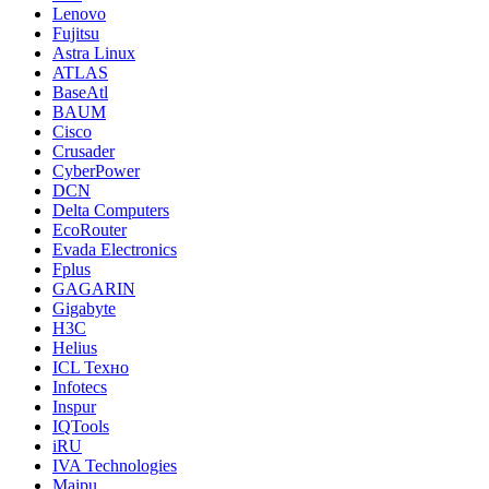
Lenovo
Fujitsu
Astra Linux
ATLAS
BaseAtl
BAUM
Cisco
Crusader
CyberPower
DCN
Delta Computers
EcoRouter
Evada Electronics
Fplus
GAGARIN
Gigabyte
H3C
Helius
ICL Техно
Infotecs
Inspur
IQTools
iRU
IVA Technologies
Maipu