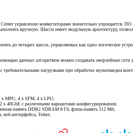
t Center управление коммутаторами значительно упрощается. ПО
 выполнять вручную. Шасси имеет модульную архитектуру, поз
инять до четырех шасси, управляемых как одно логическое устр
мощью данных алгоритмов можно создавать оверлейные сети у
 с требовательными нагрузками при обработке мультимедиа кон
 х MPU, 4 x SFM, 4 x LPU;
32 х 40GbE с различными вариантами конфигурирования;
ативная память DDR2 SDRAM 8 Гб, флеш-память 512 Мб;
веб-интерфейса, Telnet.