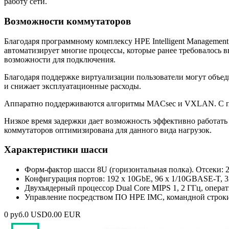
работу сети.
Возможности коммутаторов
Благодаря программному комплексу HPE Intelligent Managemen
автоматизирует многие процессы, которые ранее требовалось
возможности для подключения.
Благодаря поддержке виртуализации пользователи могут объед
и снижает эксплуатационные расходы.
Аппаратно поддерживаются алгоритмы MACsec и VXLAN. С по
Низкое время задержки дает возможность эффективно работать
коммутаторов оптимизирована для данного вида нагрузок.
Характеристики шасси
Форм-фактор шасси 8U (горизонтальная полка). Отсеки: 2
Конфигурация портов: 192 х 10GbE, 96 х 1/10GBASE-T, 
Двухъядерный процессор Dual Core MIPS 1, 2 ГГц, опер
Управление посредством ПО HPE IMC, командной строки, 
0 руб.
0 USD
0.00 EUR