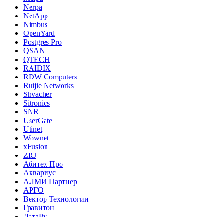
Nerpa
NetApp
Nimbus
OpenYard
Postgres Pro
QSAN
QTECH
RAIDIX
RDW Computers
Ruijie Networks
Shvacher
Sitronics
SNR
UserGate
Utinet
Wownet
xFusion
ZRJ
Абитех Про
Аквариус
АЛМИ Партнер
АРГО
Вектор Технологии
Гравитон
ДатаРу