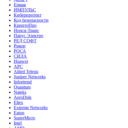
Ермак
ИМПУЛЬС
Киберпротект
Код безопасности
КриптоПро
Норси-Транс
Парус Электро
РЕД СОФТ
Рикор
РОСА
СИЛА
Huawei
APC
Allied Telesis
Juniper Networks
Infortrend
Quantum
Nateks
AeroDisk
Eltex
Extreme Networks
Eaton
SuperMicro
Intel