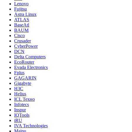
Lenovo
Fujitsu
Astra Linux
ATLAS
BaseAtl
BAUM
Cisco
Crusader
CyberPower
DCN
Delta Computers
EcoRouter
Evada Electronics
Fplus
GAGARIN
Gigabyte
H3C
Helius
ICL Техно
Infotecs
Inspur
IQTools
iRU
IVA Technologies
Maipu