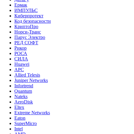
Ермак
ИМПУЛЬС
Киберпротект
Код безопасности
КриптоПро
Норси-Транс
Парус Электро
РЕД СОФТ
Рикор
РОСА
СИЛА
Huawei
APC
Allied Telesis
Juniper Networks
Infortrend
Quantum
Nateks
AeroDisk
Eltex
Extreme Networks
Eaton
SuperMicro
Intel