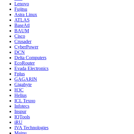
Lenovo
Fujitsu
Astra Linux
ATLAS
BaseAtl
BAUM
Cisco
Crusader
CyberPower
DCN
Delta Computers
EcoRouter
Evada Electronics
Fplus
GAGARIN
Gigabyte
H3C
Helius
ICL Техно
Infotecs
Inspur
IQTools
iRU
IVA Technologies
Maipu