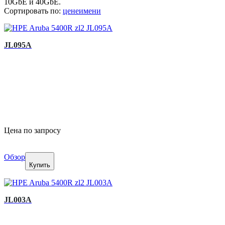
10GbE и 40GbE.
Сортировать по:
цене
имени
JL095A
Цена по запросу
Обзор
Купить
JL003A