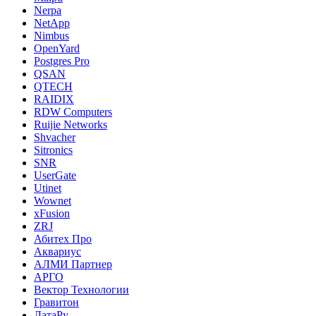
Nerpa
NetApp
Nimbus
OpenYard
Postgres Pro
QSAN
QTECH
RAIDIX
RDW Computers
Ruijie Networks
Shvacher
Sitronics
SNR
UserGate
Utinet
Wownet
xFusion
ZRJ
Абитех Про
Аквариус
АЛМИ Партнер
АРГО
Вектор Технологии
Гравитон
ДатаРу