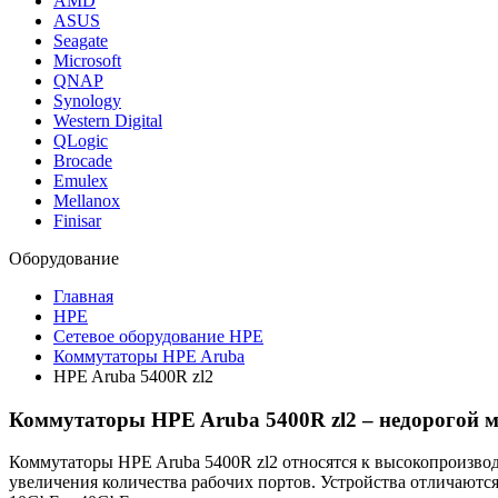
AMD
ASUS
Seagate
Microsoft
QNAP
Synology
Western Digital
QLogic
Brocade
Emulex
Mellanox
Finisar
Оборудование
Главная
HPE
Сетевое оборудование HPE
Коммутаторы HPE Aruba
HPE Aruba 5400R zl2
Коммутаторы HPE Aruba 5400R zl2 – недорогой 
Коммутаторы HPE Aruba 5400R zl2 относятся к высокопроизв
увеличения количества рабочих портов. Устройства отличают