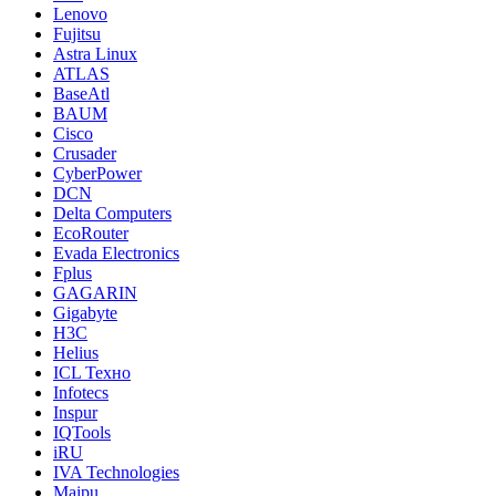
Lenovo
Fujitsu
Astra Linux
ATLAS
BaseAtl
BAUM
Cisco
Crusader
CyberPower
DCN
Delta Computers
EcoRouter
Evada Electronics
Fplus
GAGARIN
Gigabyte
H3C
Helius
ICL Техно
Infotecs
Inspur
IQTools
iRU
IVA Technologies
Maipu