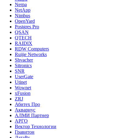
Nerpa
NetApp
Nimbus
OpenYard
Postgres Pro
QSAN
QTECH
RAIDIX
RDW Computers
Ruijie Networks
Shvacher
Sitronics
SNR
UserGate
Utinet
Wownet
xFusion
ZRJ
Абитех Про
Аквариус
АЛМИ Партнер
АРГО
Вектор Технологии
Гравитон
ДатаРу