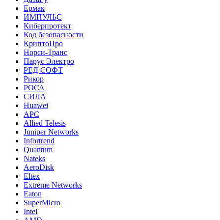
Ермак
ИМПУЛЬС
Киберпротект
Код безопасности
КриптоПро
Норси-Транс
Парус Электро
РЕД СОФТ
Рикор
РОСА
СИЛА
Huawei
APC
Allied Telesis
Juniper Networks
Infortrend
Quantum
Nateks
AeroDisk
Eltex
Extreme Networks
Eaton
SuperMicro
Intel