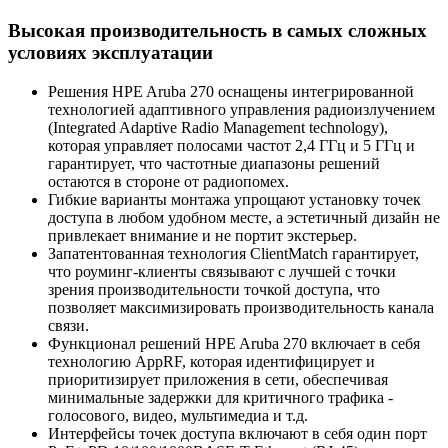
Высокая производительность в самых сложных
условиях эксплуатации
Решения HPE Aruba 270 оснащены интегрированной
технологией адаптивного управления радиоизлучением
(Integrated Adaptive Radio Management technology),
которая управляет полосами частот 2,4 ГГц и 5 ГГц и
гарантирует, что частотные диапазоны решений
остаются в стороне от радиопомех.
Гибкие варианты монтажа упрощают установку точек
доступа в любом удобном месте, а эстетичный дизайн не
привлекает внимание и не портит экстерьер.
Запатентованная технология ClientMatch гарантирует,
что роуминг-клиенты связывают с лучшей с точки
зрения производительности точкой доступа, что
позволяет максимизировать производительность канала
связи.
Функционал решений HPE Aruba 270 включает в себя
технологию AppRF, которая идентифицирует и
приоритизирует приложения в сети, обеспечивая
минимальные задержки для критичного трафика -
голосового, видео, мультимедиа и т.д.
Интерфейсы точек доступа включают в себя один порт