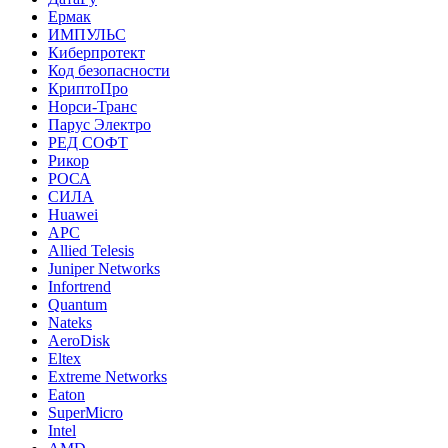
Ермак
ИМПУЛЬС
Киберпротект
Код безопасности
КриптоПро
Норси-Транс
Парус Электро
РЕД СОФТ
Рикор
РОСА
СИЛА
Huawei
APC
Allied Telesis
Juniper Networks
Infortrend
Quantum
Nateks
AeroDisk
Eltex
Extreme Networks
Eaton
SuperMicro
Intel