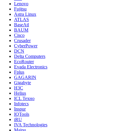
Lenovo
Fujitsu
Astra Linux
ATLAS
BaseAtl
BAUM
Cisco
Crusader
CyberPower
DCN
Delta Computers
EcoRouter
Evada Electronics
Fplus
GAGARIN
Gigabyte
H3C
Helius
ICL Техно
Infotecs
Inspur
IQTools
iRU
IVA Technologies
Maipu