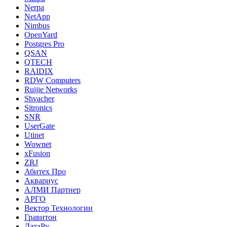
Nerpa
NetApp
Nimbus
OpenYard
Postgres Pro
QSAN
QTECH
RAIDIX
RDW Computers
Ruijie Networks
Shvacher
Sitronics
SNR
UserGate
Utinet
Wownet
xFusion
ZRJ
Абитех Про
Аквариус
АЛМИ Партнер
АРГО
Вектор Технологии
Гравитон
ДатаРу