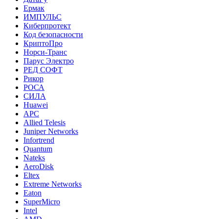
Ермак
ИМПУЛЬС
Киберпротект
Код безопасности
КриптоПро
Норси-Транс
Парус Электро
РЕД СОФТ
Рикор
РОСА
СИЛА
Huawei
APC
Allied Telesis
Juniper Networks
Infortrend
Quantum
Nateks
AeroDisk
Eltex
Extreme Networks
Eaton
SuperMicro
Intel