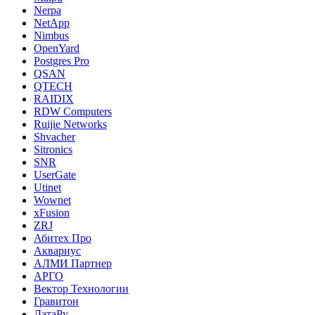
Nerpa
NetApp
Nimbus
OpenYard
Postgres Pro
QSAN
QTECH
RAIDIX
RDW Computers
Ruijie Networks
Shvacher
Sitronics
SNR
UserGate
Utinet
Wownet
xFusion
ZRJ
Абитех Про
Аквариус
АЛМИ Партнер
АРГО
Вектор Технологии
Гравитон
ДатаРу