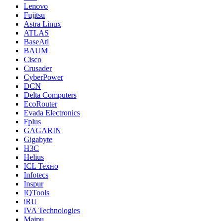
Lenovo
Fujitsu
Astra Linux
ATLAS
BaseAtl
BAUM
Cisco
Crusader
CyberPower
DCN
Delta Computers
EcoRouter
Evada Electronics
Fplus
GAGARIN
Gigabyte
H3C
Helius
ICL Техно
Infotecs
Inspur
IQTools
iRU
IVA Technologies
Maipu