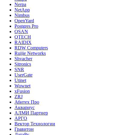
Nerpa
NetApp
Nimbus
OpenYard
Postgres Pro
QSAN
QTECH
RAIDIX
RDW Computers
Ruijie Networks
Shvacher
Sitronics
SNR
UserGate
Utinet
Wownet
xFusion
ZRJ
Абитех Про
Аквариус
АЛМИ Партнер
АРГО
Вектор Технологии
Гравитон
ДатаРу