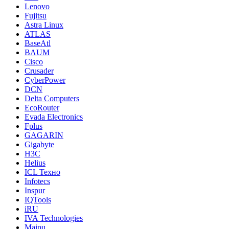
Lenovo
Fujitsu
Astra Linux
ATLAS
BaseAtl
BAUM
Cisco
Crusader
CyberPower
DCN
Delta Computers
EcoRouter
Evada Electronics
Fplus
GAGARIN
Gigabyte
H3C
Helius
ICL Техно
Infotecs
Inspur
IQTools
iRU
IVA Technologies
Maipu