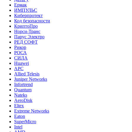
Ермак
ИМПУЛЬС
Киберпротект
Код безопасности
КриптоПро
Норси-Транс
Парус Электро
РЕД СОФТ
Рикор
РОСА
СИЛА
Huawei
APC
Allied Telesis
Juniper Networks
Infortrend
Quantum
Nateks
AeroDisk
Eltex
Extreme Networks
Eaton
SuperMicro
Intel