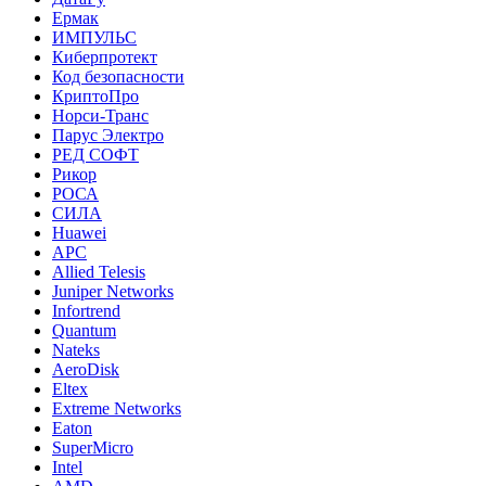
Ермак
ИМПУЛЬС
Киберпротект
Код безопасности
КриптоПро
Норси-Транс
Парус Электро
РЕД СОФТ
Рикор
РОСА
СИЛА
Huawei
APC
Allied Telesis
Juniper Networks
Infortrend
Quantum
Nateks
AeroDisk
Eltex
Extreme Networks
Eaton
SuperMicro
Intel