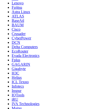
Lenovo
Fujitsu
Astra Linux
ATLAS
BaseAtl
BAUM
Cisco
Crusader
CyberPower
DCN
Delta Computers
EcoRouter
Evada Electronics
Fplus
GAGARIN
Gigabyte
H3C
Helius
ICL Техно
Infotecs
Inspur
IQTools
iRU
IVA Technologies
Maipu