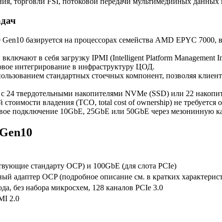
ия, торговли FSI, потоковой передачи мультимедийных данных и
адач
 Gen10 базируется на процессорах семейства AMD EPYC 7000, 
ключают в себя загрузку IPMI (Intelligent Platform Management 
овое интегрирование в инфраструктуру ЦОД.
пользованием стандартных стоечных компонент, позволяя клиент
с 24 твердотельными накопителями NVMe (SSD) или 22 накопи
тоимости владения (TCO, total cost of ownership) не требуется 
вое подключение 10GbE, 25GbE или 50GbE через мезонинную кар
 Gen10
твующие стандарту OCP) и 100GbE (для слота PCIe)
й адаптер OCP (подробное описание см. в кратких характерис
да, без набора микросхем, 128 каналов PCIe 3.0
MI 2.0