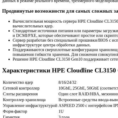
данных в режиме реального времени, трехмерного моделирован
Продвинутые возможности для самых сложных з
Вычислительная мощность сервера HPE Cloudline CL3150
вычислительных ядер.
Стандартные источники питания или параметры загрузки в
и DCMI/PXE, которые обеспечивают простое или скрипт
Сервер разработан без специальной прошивки/BIOS с ис
инфраструктуре центра обработки данных.
Поддерживаются сверхплотные конфигурации хранилищ 
повышения гибкости хранения. Для снижения совокупной с
Решение HPE Cloudline CL3150 Gen10 поддерживает сете
Характеристики HPE Cloudline CL3150
Количество ядер
8/16/24/32
Сетевой контроллер
10GbE, 25GbE, 50GbE (соответс
Слоты расширения
Один слот RAID/HBA, мезонинны
Контроллер хранилища
Встроенные средства ввода-выво
Управление инфраструктурой
ASPEED 2500 с интерфейсом IP
Форм-фактор
1U
Гарантия
3 года