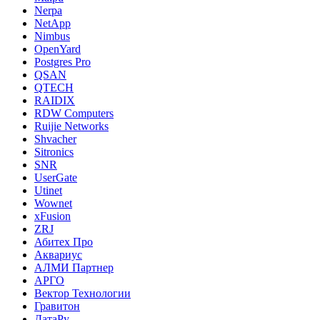
Nerpa
NetApp
Nimbus
OpenYard
Postgres Pro
QSAN
QTECH
RAIDIX
RDW Computers
Ruijie Networks
Shvacher
Sitronics
SNR
UserGate
Utinet
Wownet
xFusion
ZRJ
Абитех Про
Аквариус
АЛМИ Партнер
АРГО
Вектор Технологии
Гравитон
ДатаРу