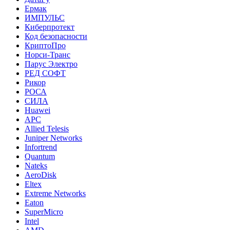
Ермак
ИМПУЛЬС
Киберпротект
Код безопасности
КриптоПро
Норси-Транс
Парус Электро
РЕД СОФТ
Рикор
РОСА
СИЛА
Huawei
APC
Allied Telesis
Juniper Networks
Infortrend
Quantum
Nateks
AeroDisk
Eltex
Extreme Networks
Eaton
SuperMicro
Intel