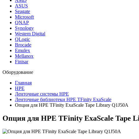
AMD
ASUS
Seagate
Microsoft
QNAP
Synology
Western Digital
QLogic
Brocade
Emulex
Mellanox
Finisar
Оборудование
Главная
HPE
Ленточные системы HPE
Ленточные библиотеки HPE TFinity ExaScale
Опция для HPE TFinity ExaScale Tape Library Q1J50A
Опция для HPE TFinity ExaScale Tape L