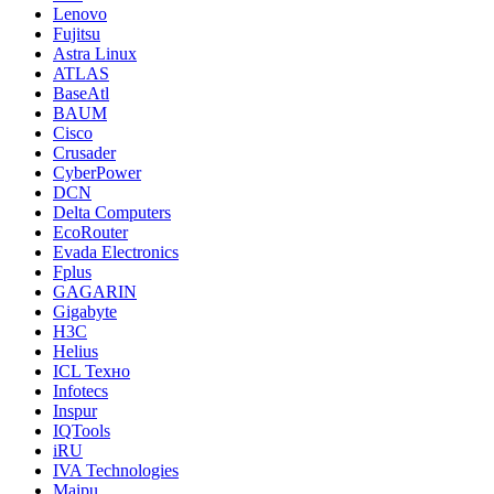
Lenovo
Fujitsu
Astra Linux
ATLAS
BaseAtl
BAUM
Cisco
Crusader
CyberPower
DCN
Delta Computers
EcoRouter
Evada Electronics
Fplus
GAGARIN
Gigabyte
H3C
Helius
ICL Техно
Infotecs
Inspur
IQTools
iRU
IVA Technologies
Maipu