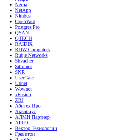
Nerpa
NetApp
Nimbus
OpenYard
Postgres Pro
QSAN
QTECH
RAIDIX
RDW Computers
Ruijie Networks
Shvacher
Sitronics
SNR
UserGate
Utinet
Wownet
xFusion
ZRJ
Абитех Про
Аквариус
АЛМИ Партнер
АРГО
Вектор Технологии
Гравитон
ДатаРу