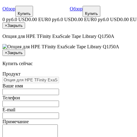
Обзор
Обзор
Купить
Купить
0 руб.
0 USD
0.00 EUR
0 руб.
0 USD
0.00 EUR
0 руб.
0 USD
0.00 E
×
Закрыть
Опция для HPE TFinity ExaScale Tape Library Q1J50A
×
Закрыть
Купить сейчас
Продукт
Ваше имя
Телефон
E-mail
Примечание