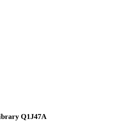
ibrary
Q1J47A