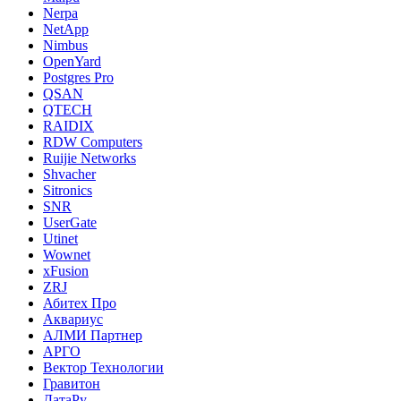
Nerpa
NetApp
Nimbus
OpenYard
Postgres Pro
QSAN
QTECH
RAIDIX
RDW Computers
Ruijie Networks
Shvacher
Sitronics
SNR
UserGate
Utinet
Wownet
xFusion
ZRJ
Абитех Про
Аквариус
АЛМИ Партнер
АРГО
Вектор Технологии
Гравитон
ДатаРу