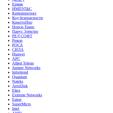
Ермак
ИМПУЛЬС
Киберпротект
Код безопасности
КриптоПро
Норси-Транс
Парус Электро
РЕД СОФТ
Рикор
РОСА
СИЛА
Huawei
APC
Allied Telesis
Juniper Networks
Infortrend
Quantum
Nateks
AeroDisk
Eltex
Extreme Networks
Eaton
SuperMicro
Intel