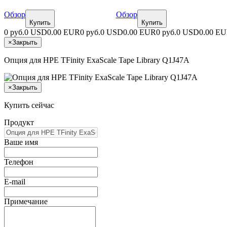
Обзор
Обзор
Купить
Купить
0 руб.
0 USD
0.00 EUR
0 руб.
0 USD
0.00 EUR
0 руб.
0 USD
0.00 E
×
Закрыть
Опция для HPE TFinity ExaScale Tape Library Q1J47A
×
Закрыть
Купить сейчас
Продукт
Ваше имя
Телефон
E-mail
Примечание