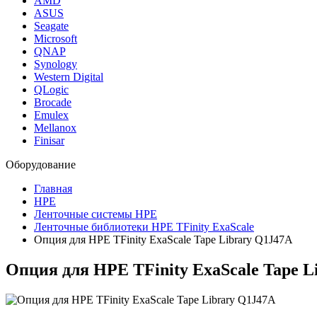
AMD
ASUS
Seagate
Microsoft
QNAP
Synology
Western Digital
QLogic
Brocade
Emulex
Mellanox
Finisar
Оборудование
Главная
HPE
Ленточные системы HPE
Ленточные библиотеки HPE TFinity ExaScale
Опция для HPE TFinity ExaScale Tape Library Q1J47A
Опция для HPE TFinity ExaScale Tape L