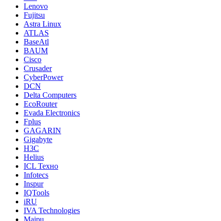
Lenovo
Fujitsu
Astra Linux
ATLAS
BaseAtl
BAUM
Cisco
Crusader
CyberPower
DCN
Delta Computers
EcoRouter
Evada Electronics
Fplus
GAGARIN
Gigabyte
H3C
Helius
ICL Техно
Infotecs
Inspur
IQTools
iRU
IVA Technologies
Maipu