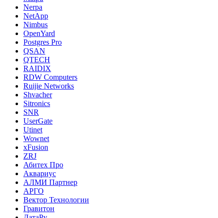
Nerpa
NetApp
Nimbus
OpenYard
Postgres Pro
QSAN
QTECH
RAIDIX
RDW Computers
Ruijie Networks
Shvacher
Sitronics
SNR
UserGate
Utinet
Wownet
xFusion
ZRJ
Абитех Про
Аквариус
АЛМИ Партнер
АРГО
Вектор Технологии
Гравитон
ДатаРу