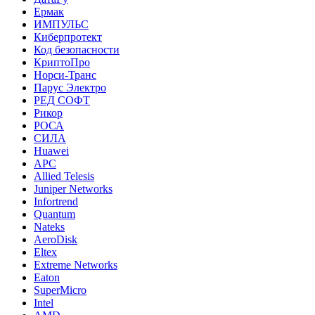
Ермак
ИМПУЛЬС
Киберпротект
Код безопасности
КриптоПро
Норси-Транс
Парус Электро
РЕД СОФТ
Рикор
РОСА
СИЛА
Huawei
APC
Allied Telesis
Juniper Networks
Infortrend
Quantum
Nateks
AeroDisk
Eltex
Extreme Networks
Eaton
SuperMicro
Intel