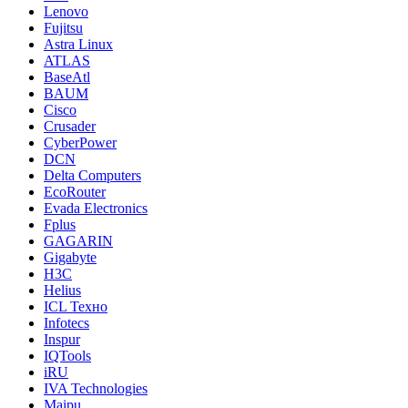
Lenovo
Fujitsu
Astra Linux
ATLAS
BaseAtl
BAUM
Cisco
Crusader
CyberPower
DCN
Delta Computers
EcoRouter
Evada Electronics
Fplus
GAGARIN
Gigabyte
H3C
Helius
ICL Техно
Infotecs
Inspur
IQTools
iRU
IVA Technologies
Maipu