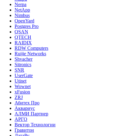
Nerpa
NetApp
Nimbus
OpenYard
Postgres Pro
QSAN
QTECH
RAIDIX
RDW Computers
Ruijie Networks
Shvacher
Sitronics
SNR
UserGate
Utinet
Wownet
xFusion
ZRJ
Абитех Про
Аквариус
АЛМИ Партнер
АРГО
Вектор Технологии
Гравитон
ДатаРу