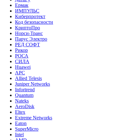
Ермак
ИМПУЛЬС
Киберпротект
Код безопасности
КриптоПро
Норси-Транс
Парус Электро
РЕД СОФТ
Рикор
РОСА
СИЛА
Huawei
APC
Allied Telesis
Juniper Networks
Infortrend
Quantum
Nateks
AeroDisk
Eltex
Extreme Networks
Eaton
SuperMicro
Intel