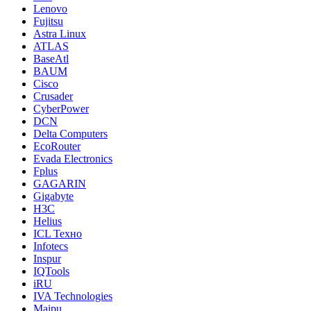
Lenovo
Fujitsu
Astra Linux
ATLAS
BaseAtl
BAUM
Cisco
Crusader
CyberPower
DCN
Delta Computers
EcoRouter
Evada Electronics
Fplus
GAGARIN
Gigabyte
H3C
Helius
ICL Техно
Infotecs
Inspur
IQTools
iRU
IVA Technologies
Maipu