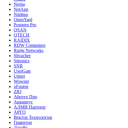
Nerpa
NetApp
Nimbus
OpenYard
Postgres Pro
QSAN
QTECH
RAIDIX
RDW Computers
Ruijie Networks
Shvacher
Sitronics
SNR
UserGate
Utinet
Wownet
xFusion
ZRJ
Абитех Про
Аквариус
АЛМИ Партнер
АРГО
Вектор Технологии
Гравитон
ДатаРу