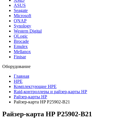
AMD
ASUS
Seagate
Microsoft
QNAP
Synology
Western Digital
QLogic
Brocade
Emulex
Mellanox
Finisar
Оборудование
Главная
HPE
Комплектующие HPE
Raid-контроллеры и райзер-карты HP
Райзер-карты HP
Райзер-карта HP P25902-B21
Райзер-карта HP
P25902-B21