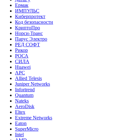
Ермак
ИМПУЛЬС
Киберпротект
Код безопасности
КриптоПро
Норси-Транс
Парус Электро
РЕД СОФТ
Рикор
РОСА
СИЛА
Huawei
APC
Allied Telesis
Juniper Networks
Infortrend
Quantum
Nateks
AeroDisk
Eltex
Extreme Networks
Eaton
SuperMicro
Intel