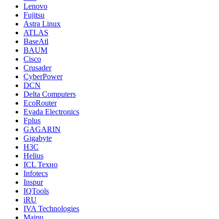
Lenovo
Fujitsu
Astra Linux
ATLAS
BaseAtl
BAUM
Cisco
Crusader
CyberPower
DCN
Delta Computers
EcoRouter
Evada Electronics
Fplus
GAGARIN
Gigabyte
H3C
Helius
ICL Техно
Infotecs
Inspur
IQTools
iRU
IVA Technologies
Maipu