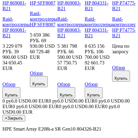
Raid-
Raid-
контроллеры
Raid-
Raid-
Raid-
контроллеры
HP SFF8087
контроллеры
контроллеры
контроллер
HP 869081-
HP 869083-
HP 804331-
HP P74775-
5 659 386
B21
B21
B21
B21
РУБ.
69
3 229 079
930.00 USD
5 381 798
8 635 156
Цена по
РУБ.
39
60 729.48
РУБ.
66
РУБ.
106
запросу
900.00 USD
EUR
500.00 USD
700.00 USD
34 650.45
57 750.75
92 661.73
Обзор
EUR
EUR
EUR
Обзор
Купить
Обзор
Купить
Обзор
Обзор
Купить
Купить
Купить
0 руб.
0 USD
0.00 EUR
0 руб.
0 USD
0.00 EUR
0 руб.
0 USD
0.00
EUR
0 руб.
0 USD
0.00 EUR
0 руб.
0 USD
0.00 EUR
0 руб.
0
USD
0.00 EUR
×
Закрыть
HPE Smart Array E208i-a SR Gen10 804326-B21