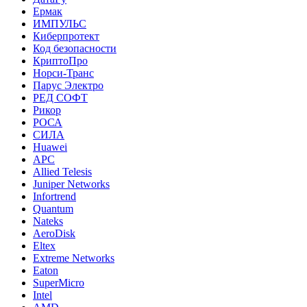
Ермак
ИМПУЛЬС
Киберпротект
Код безопасности
КриптоПро
Норси-Транс
Парус Электро
РЕД СОФТ
Рикор
РОСА
СИЛА
Huawei
APC
Allied Telesis
Juniper Networks
Infortrend
Quantum
Nateks
AeroDisk
Eltex
Extreme Networks
Eaton
SuperMicro
Intel