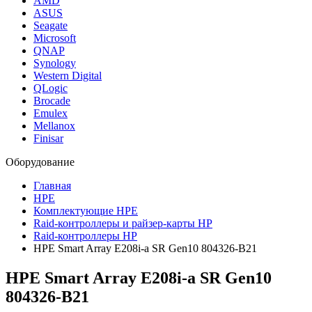
AMD
ASUS
Seagate
Microsoft
QNAP
Synology
Western Digital
QLogic
Brocade
Emulex
Mellanox
Finisar
Оборудование
Главная
HPE
Комплектующие HPE
Raid-контроллеры и райзер-карты HP
Raid-контроллеры HP
HPE Smart Array E208i-a SR Gen10 804326-B21
HPE Smart Array E208i-a SR Gen10
804326-B21