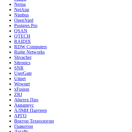
Nerpa
NetApp
Nimbus
OpenYard
Postgres Pro
QSAN
QTECH
RAIDIX
RDW Computers
Ruijie Networks
Shvacher
Sitronics
SNR
UserGate
Utinet
Wownet
xFusion
ZRJ
Абитех Про
Аквариус
АЛМИ Партнер
АРГО
Вектор Технологии
Гравитон
ДатаРу