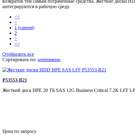
возвратив тем самым потраченные средства. Жесткие диски H
интегрируются в рабочую среду.
<<
<
1
(current)
2
>
>>
Отобразить все
Сортировать по:
цене
имени
P53553-B21
Жесткий диск HPE 20 ТБ SAS 12G Business Critical 7.2K LFF LP
Цена по запросу