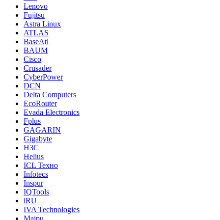
Lenovo
Fujitsu
Astra Linux
ATLAS
BaseAtl
BAUM
Cisco
Crusader
CyberPower
DCN
Delta Computers
EcoRouter
Evada Electronics
Fplus
GAGARIN
Gigabyte
H3C
Helius
ICL Техно
Infotecs
Inspur
IQTools
iRU
IVA Technologies
Maipu