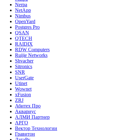
Nerpa
NetApp
Nimbus
OpenYard
Postgres Pro
QSAN
QTECH
RAIDIX
RDW Computers
Ruijie Networks
Shvacher
Sitronics
SNR
UserGate
Utinet
Wownet
xFusion
ZRJ
Абитех Про
Аквариус
АЛМИ Партнер
АРГО
Вектор Технологии
Гравитон
ДатаРу