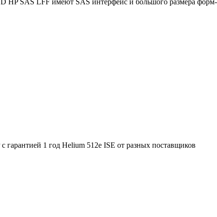
DD HP SAS LFF имеют SAS интерфейс и большого размера форм-ф
 с гарантией 1 год Helium 512e ISE от разных поставщиков