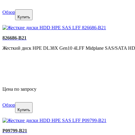
Обзор
Купить
826686-B21
Жесткий диск HPE DL38X Gen10 4LFF Midplane SAS/SATA HD
Цена по запросу
Обзор
Купить
P09799-B21