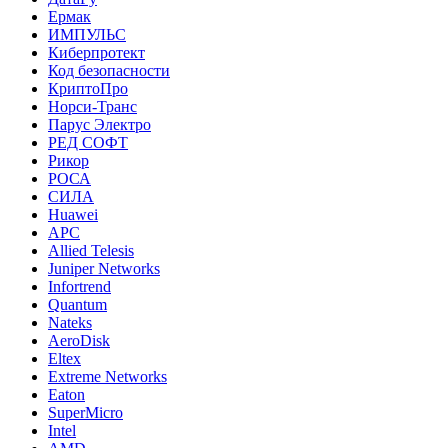
Ермак
ИМПУЛЬС
Киберпротект
Код безопасности
КриптоПро
Норси-Транс
Парус Электро
РЕД СОФТ
Рикор
РОСА
СИЛА
Huawei
APC
Allied Telesis
Juniper Networks
Infortrend
Quantum
Nateks
AeroDisk
Eltex
Extreme Networks
Eaton
SuperMicro
Intel