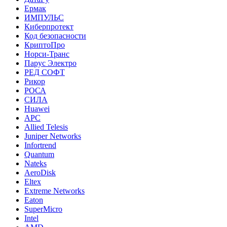
Ермак
ИМПУЛЬС
Киберпротект
Код безопасности
КриптоПро
Норси-Транс
Парус Электро
РЕД СОФТ
Рикор
РОСА
СИЛА
Huawei
APC
Allied Telesis
Juniper Networks
Infortrend
Quantum
Nateks
AeroDisk
Eltex
Extreme Networks
Eaton
SuperMicro
Intel