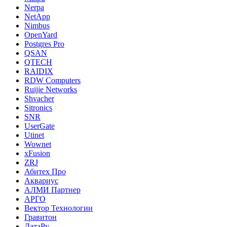
Nerpa
NetApp
Nimbus
OpenYard
Postgres Pro
QSAN
QTECH
RAIDIX
RDW Computers
Ruijie Networks
Shvacher
Sitronics
SNR
UserGate
Utinet
Wownet
xFusion
ZRJ
Абитех Про
Аквариус
АЛМИ Партнер
АРГО
Вектор Технологии
Гравитон
ДатаРу