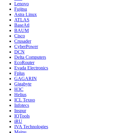
Lenovo
Fujitsu
Astra Linux
ATLAS
BaseAtl
BAUM
Cisco
Crusader
CyberPower
DCN
Delta Computers
EcoRouter
Evada Electronics
Fplus
GAGARIN
Gigabyte
H3C
Helius
ICL Техно
Infotecs
Inspur
IQTools
iRU
IVA Technologies
Maipu