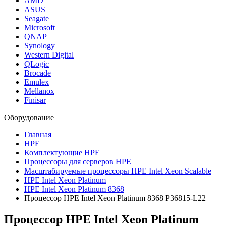
AMD
ASUS
Seagate
Microsoft
QNAP
Synology
Western Digital
QLogic
Brocade
Emulex
Mellanox
Finisar
Оборудование
Главная
HPE
Комплектующие HPE
Процессоры для серверов HPE
Масштабируемые процессоры HPE Intel Xeon Scalable
HPE Intel Xeon Platinum
HPE Intel Xeon Platinum 8368
Процессор HPE Intel Xeon Platinum 8368 P36815-L22
Процессор HPE Intel Xeon Platinum