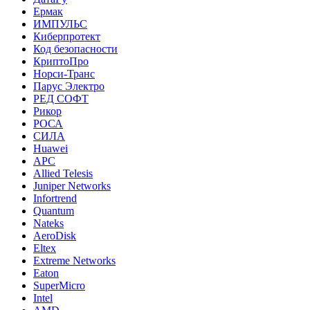
Ермак
ИМПУЛЬС
Киберпротект
Код безопасности
КриптоПро
Норси-Транс
Парус Электро
РЕД СОФТ
Рикор
РОСА
СИЛА
Huawei
APC
Allied Telesis
Juniper Networks
Infortrend
Quantum
Nateks
AeroDisk
Eltex
Extreme Networks
Eaton
SuperMicro
Intel