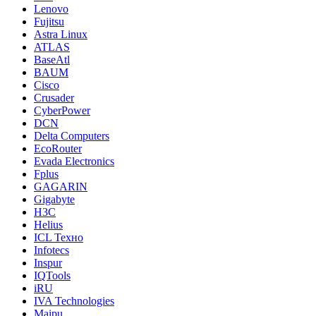
Lenovo
Fujitsu
Astra Linux
ATLAS
BaseAtl
BAUM
Cisco
Crusader
CyberPower
DCN
Delta Computers
EcoRouter
Evada Electronics
Fplus
GAGARIN
Gigabyte
H3C
Helius
ICL Техно
Infotecs
Inspur
IQTools
iRU
IVA Technologies
Maipu