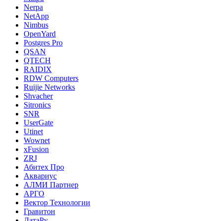
Nerpa
NetApp
Nimbus
OpenYard
Postgres Pro
QSAN
QTECH
RAIDIX
RDW Computers
Ruijie Networks
Shvacher
Sitronics
SNR
UserGate
Utinet
Wownet
xFusion
ZRJ
Абитех Про
Аквариус
АЛМИ Партнер
АРГО
Вектор Технологии
Гравитон
ДатаРу